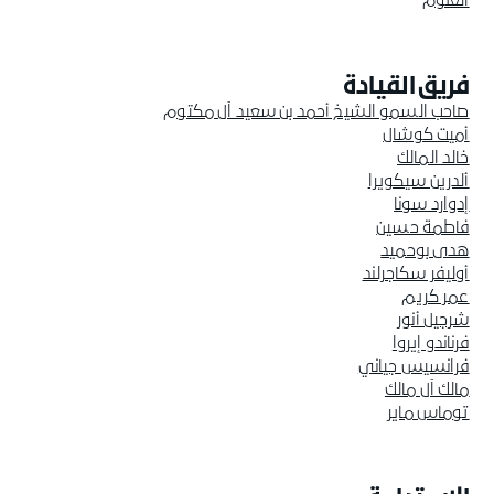
العلوم
فريق القيادة
صاحب السمو الشيخ أحمد بن سعيد آل مكتوم
أميت كوشال
خالد المالك
ألدرين سيكويرا
إدوارد سونا
فاطمة حسين
هدى بوحميد
أوليفر سكاجرلند
عمر كريم
شرجيل أنور
فرناندو إيروا
فرانسيس جياني
مالك آل مالك
توماس ماير