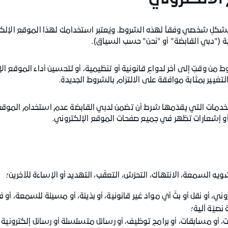
بشكلٍ شخصي وفقاً لهذه الشروط. ويُعتبر استخدامك لهذا الموقع الإلكترو
("دبي القابضة" أو "نحن" حسب السياق).
ط من وقتٍ إلى آخر لدواعٍ قانونية أو تنظيمية، أو لتحسين أداء الموقع ال
لتغيير بمثابة موافقة على الالتزام بالشروط الجديدة.
 الخدمات التي يقدّمها شرط أن تضمن لدبي القابضة عدم استخدام الموقع 
أو إشعارات تظهر في جميع صفحات الموقع الإلكتروني.
 السمعة، الانتهاك، التحرّش، التعقّب، التهديد أو الإساءة للآخرين؛
وني، أو نقل أو بثّ أيّ مواد غير قانونية، أو بذيئة، أو مسيئة للسمعة، أو 
نصيّة آلية؛
، أو مسابقات، أو برامج توظيف، أو رسائل متسلسلة أو رسائل إلكترونية 