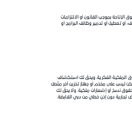
ق الإتاحة بموجب القانون أو الالتزامات
، أو تعطيل أو تدمير وظائف البرامج أو
وق الملكية الفكرية. ويحقّ لك استكشاف
 ليس على مخدّم أو جهاز تخزين آخر متّصل
وق نسخ أو إشعارات ملكية. ولا يحقّ لك
ض تجارية دون إذنٍ خطيّ من دبي القابضة.