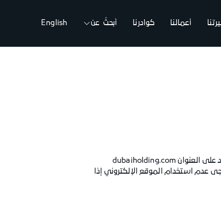
تنا
أعمالنا
كوادرنا
أبحثُ عن
English
توفّر شروط الاستخدام وإخلاء المسؤولية ("الشروط") معلوماتٍ هامة عن الموقع الإلكتروني لدبي القابضة الموجود على العنوان dubaiholding.com
يُرجى عدم استخدام الموقع الإلكتروني إذا