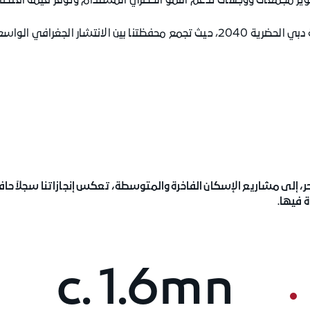
ر مجمعات ووجهات تدعم النمو الحضري المستدام وتوفّر قيمة اقتصادي
وتنطلق أعمالنا من استراتيجية تطوير موحّدة تنسجم مع خطة دبي الحضرية 2040، حيث تجمع محفظتنا بين ا
 إلى مشاريع الإسكان الفاخرة والمتوسطة، تعكس إنجازاتنا سجلاً حافلا
 فيها.
c. 1.6mn