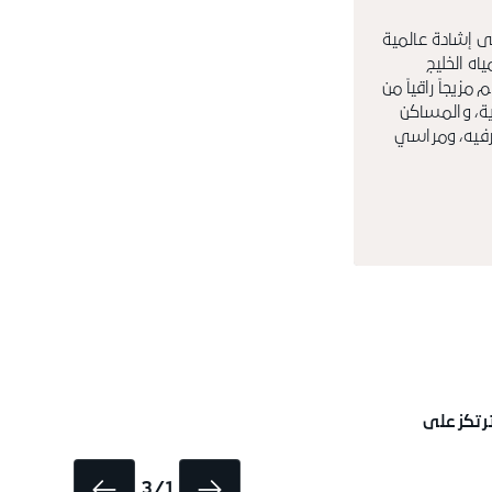
على إشادة عالمية
اه الخليج
مزيجاً راقياً من
ية، والمساكن
لترفيه، ومراسي
كثر من 20 عاماً، تقدّم مشاريع ترتكز على
1 / 3