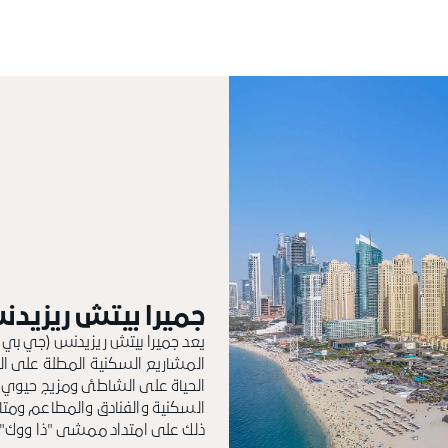
جميرا بيتش ريزيد
يعد جميرا بيتش ريزيدنس (جي بي أر)
المشاريع السكنية المطلة على البح
الحياة على الشاطئ ومزيج حيوي 
السكنية والفنادق والمطاعم ومتاجر
ذلك على امتداد ممشى "ذا ووك" 