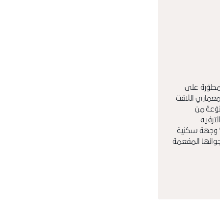
مطوّرة على
معماري اللافت
وّعة من
لترفيه
" وجهة سكنية
أجوائها المفعمة