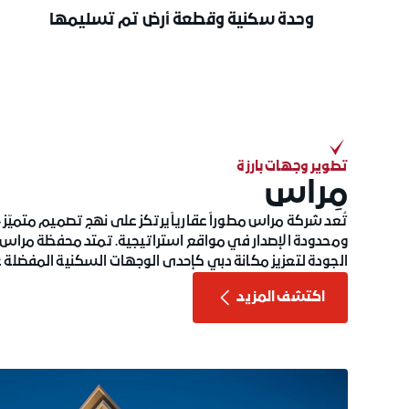
وحدة سكنية وقطعة أرض تم تسليمها
تطوير وجهات بارزة
مِراس
تُعد شركة مراس مطوراً عقارياً يرتكز على نهج تصميم متميّز،
ومحدودة الإصدار في مواقع استراتيجية. تمتد محفظة مراس من
الجودة لتعزيز مكانة دبي كإحدى الوجهات السكنية المفضلة
اكتشف المزيد