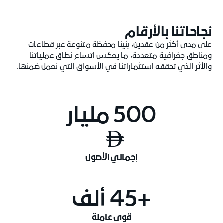
أعمالنا
نجاحاتنا بالأرقام
من الوجهات البارزة والاستثمارات الريادية إلى المشاريع المبتكرة، 
على مدى أكثر من عقدين، بنينا محفظة متنوعة عبر قطاعات
وطموحاتها العالمية.
ومناطق جغرافية متعددة، ما يعكس اتساع نطاق عملياتنا
والأثر الذي تحققه استثماراتنا في الأسواق التي نعمل ضمنها.
500 مليار

إجمالي الأصول
+45 ألف
قوى عاملة