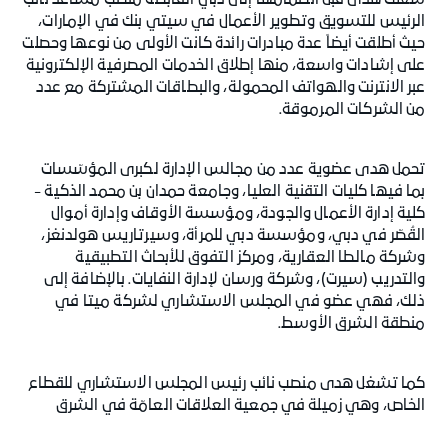
شغلت هدى قبل انضمامها إلى دبي القابضة منصب مساعد نائب
الرئيس للتسويق وتطوير الأعمال في سيتي بنك في الإمارات،
حيث أطلقت أيضاً عدة مبادرات رائدة كانت الأولى من نوعها وحصلت
على إشادات واسعة، منها إطلاق الخدمات المصرفية الإلكترونية
عبر الانترنت والهواتف المحمولة، والبطاقات المشتركة مع عدد
من الشركات المرموقة.
تحمل هدى عضوية عدد من مجالس الإدارة لكبرى المؤسّسات
بما فيها كليات التقنية العليا، وجامعة حمدان بن محمد الذكية -
كلية إدارة الأعمال والجودة، ومؤسسة الأوقاف وإدارة أموال
القُصّر في دبي، ومؤسسة دبي للمرأة، وسيرتاريس هولدنغز،
وشركة مالطا العقارية، ومركز التفوق للأبحاث التطبيقية
والتدريب (سيرت)، وشركة ورسان لإدارة النفايات. بالإضافة إلى
ذلك، فهي عضو في المجلس الاستشاري لشركة ميتا في
منطقة الشرق الأوسط.
كما تشغل هدى منصب نائب رئيس المجلس الاستشاري للقطاع
الخاص، وهي زميلة في جمعية العلاقات العامّة في الشرق
الأوسط (MEPRA)، وعضو في لجنة دبي للاتصال الخارجي التي