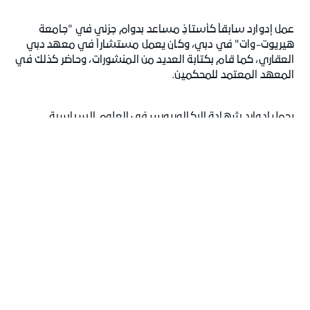
عمل إدوارد سابقاً كأستاذٍ مساعد بدوام جزئي في "جامعة
هيريوت-وات" في دبي، وكان يعمل مستشاراً في معهد دبي
العقاري، كما قام بكتابة العديد من المنشورات، وحاضر كذلك في
المعهد المعتمد للمحكمين.
يحمل إدوارد شهادة البكالوريوس في العلوم السياسية
والعلاقات الصناعية مع مرتبة الشرف من جامعة نيو ساوث ويلز
الأسترالية، كما يحمل شهادة البكالوريوس في القانون مع
مرتبة الشرف من جامعة التكنولوجيا في سيدني الأسترالية.
وهو أيضاً منتسب إلى المحكمة العليا الأسترالية كمحامٍ، ومحامٍ
في ولاية نيو ساوث ويلز الأسترالية، ومنتسب إلى محاكم مركز
دبي المالي العالمي كوكيلٍ قانوني.