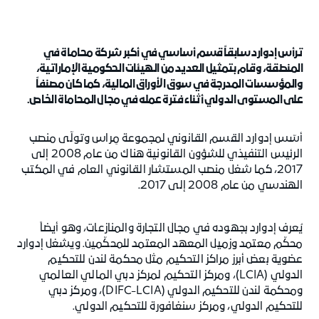
ترأس إدوارد سابقاً قسم أساسي في أكبر شركة محاماة في
المنطقة، وقام بتمثيل العديد من الهيئات الحكومية الإماراتية،
والمؤسسات المدرجة في سوق الأوراق المالية، كما كان مصنفاً
على المستوى الدولي أثناء فترة عمله في مجال المحاماة الخاص.
أسّس إدوارد القسم القانوني لمجموعة مِراس وتولّى منصب
الرئيس التنفيذي للشؤون القانونية هناك من عام 2008 إلى
2017، كما شغل منصب المستشار القانوني العام في المكتب
الهندسي من عام 2008 إلى 2017.
يُعرف إدوارد بجهوده في مجال التجارة والمنازعات، وهو أيضاً
محكّم معتمد وزميل المعهد المعتمد للمحكّمين. ويشغل إدوارد
عضوية بعض أبرز مراكز التحكيم مثل محكمة لندن للتحكيم
الدولي (LCIA)، ومركز التحكيم لمركز دبي المالي العالمي
ومحكمة لندن للتحكيم الدولي (DIFC-LCIA)، ومركز دبي
للتحكيم الدولي، ومركز سنغافورة للتحكيم الدولي.