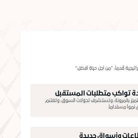
جية قُدماً، "من أجل حياةٍ أفضل."
دة تواكب متطلبات المستقبل
ّز بالمرونة، وتستشرف تحوّلات السوق، وتغتنم
نمواً مستداماً.
اعات وأسواق جديدة