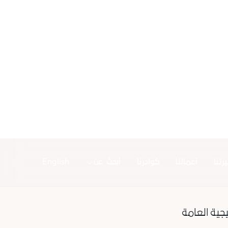
تنا
أعمالنا
كوادرنا
أبحثُ عن
English
جية العامة