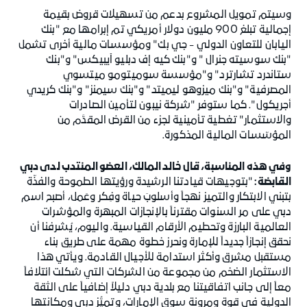
وسيتم تمويل المشروع بدعم من تسهيلات قروض بقيمة
إجمالية تبلغ 900 مليون دولار أمريكي تم إبرامها مع "بنك
اليابان للتعاون الدولي - جي بك" ومؤسسات مالية أخرى تشمل
"بنك سوسيته جنرال " و"بنك كيه إف دبليو آيبيكس" و"بنك
ستاندرد تشارترد" و"مؤسسة سوميتومو ميتسوي
المصرفية" و"بنك ميزوهو ليميتد" و"بنك سيمنز" و"بنك كريدي
أجريكول". كما ستوفر "شركة نيبون لتأمين الصادرات
والاستثمار" تغطية تأمينية لجزء من القرض المقدَّم من
المؤسّسات المالية المذكورة.
وفي هذه المناسبة، قال خالد المالك، العضو المنتدب لدى دبي
القابضة:
"بتوجيهات قيادتنا الرشيدة ورؤيتها الطموحة والفذّة
بتبني الابتكار والتميز نهجاً وأسلوبَ حياة وفِكر وعَمل، أصبح اسم
دبي على مر السنوات مقترناً بالإنجازات المبهرة والمؤشرات
العالمية البارزة وتحطيم الأرقام القياسية. واليوم، يُشرفنا أن
نحقق إنجازاً جديداً للإمارة ونحرز خطوة مهمة على طريق بناء
مستقبل مشرق وأكثر استدامة للأجيال القادمة. ويأتي هذا
الاستثمار الضخم من مجموعة من الشركات التي شكلت ائتلافاً
معاً إلى جانب اتفاقيتنا مع بلدية دبي دليلاً إضافياً على الثقة
الدولية في قوة ومرونة سوق الإمارات، وتميُّز دبي ومكانتها