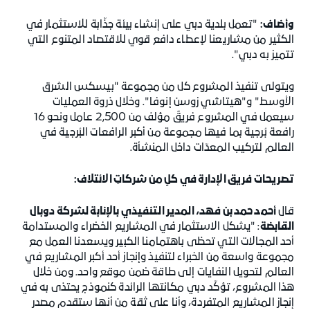
وأضاف:
"تعمل بلدية دبي على إنشاء بيئة جذّابة للاستثمار في
الكثير من مشاريعنا لإعطاء دافع قوي للاقتصاد المتنوع التي
تتميز به دبي".
ويتولى تنفيذ المشروع كل من مجموعة "بيسكس الشرق
الأوسط" و"هيتاشي زوسن إنوفا". وخلال ذروة العمليات
سيعمل في المشروع فريقٌ مؤلف من 2,500 عامل ونحو 16
رافعة بُرجية بما فيها مجموعة من أكبر الرافعات البُرجية في
العالم لتركيب المعدّات داخل المنشأة.
تصريحات فريق الإدارة في كلٍ من شركاتِ الائتلاف:
قال
أحمد حمد بن فهد، المدير التنفيذي بالإنابة لشركة دوبال
القابضة
: "يشكل الاستثمار في المشاريع الخضراء والمستدامة
أحد المجالات التي تحظى باهتمامنا الكبير ويسعدنا العمل مع
مجموعة واسعة من الخبراء لتنفيذ وإنجاز أحد أكبر المشاريع في
العالم لتحويل النفايات إلى طاقة ضمن موقع واحد. ومن خلال
هذا المشروع، تؤكّد دبي مكانتها الرائدة كنموذج يحتذى به في
إنجاز المشاريع المتفردة، وأنا على ثقة من أنها ستقدم مصدر