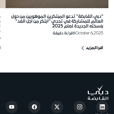
"دبي القابضة" تدعو المبتكرين الموهوبين من حول
د
العالم للمشاركة في تحدي "ابتكر من أجل الغد"
م
بنسخته الجديدة لعام 2025
ا
ب
October 6, 2025
6
قراءة دقيقة
6
اقرأ المزيد
ا