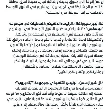
زوسن إنوفا‘ إلى سوقٍ جديدة وإضافة تجارب جديدة لفرق عملها
إذ نتطلّع للمشاركة في المزيد من المشاريع في الشرق الأوسط
وتوظيف خبراتنا العريقة في المنطقة".
قال
بيير سيرونفال، الرئيس التنفيذي للعمليات في مجموعة
"بيسكس":
"تشارك ’بيسكس الشرق الأوسط‘ في المشروع
عبر ثلاث طرق تتمثل في الاستثمار في المحطة، وإنشائها،
وتشغيلها لمدة 35 عاماً. وقد بدأنا للتو بأعمال إنشاء مرافق هذا
المشروع الرائد عالمياً، ونتطلّع لتسليمها ثم إدارتها بالتعاون
مع شركة ’هيتاشي زوسن إنوفا‘. وتؤكد دبي من خلال إنشاء
محطة تحويل النفايات الصلبة إلى طاقة في منطقة الورسان،
دورها الريادي في مجالي الاستدامة وحماية البيئة. ونشكر
جميع الشركاء المساهمين بتطوير المشروع لثقتهم،
ومثابرتهم، وتعاونهم الكبير".
قال
شيراز حسن، الرئيس التنفيذي لمجموعة "تِك جروب":
"متحمسون لدورنا في هذا المشروع الرائد لتحويل النّفايات
الصلبة إلى طاقة نظيفة لا سيّما وأنه أحد أكبر المشاريع من نوعه
في العالم. كما يشكل المشروع شهادة قوية على التزام دبي
ببناء مستقبل أقل تلوّثاً وأكثر استدامة. وبالاستناد إلى مزيج