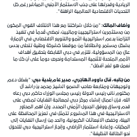
الريادية وقدرتها على جذب الاستثمار الأجنبي المباشر رغم كل
التحديات الاقتصادية العالمية الراهنة".
وأضاف المالك:
"من خلال شراكتنا مع هذا الائتلاف القوي المكون
من مستثمرين استراتيجيين وماليين، نمضي قُدماً في تنفيذ
التزامنا بدعم استراتيجية النّمو والتنويع الاقتصادي في الإمارة
بشكل مستمر. وانطلاقاً من موقعنا كشركة وطنية تتحلى بحس
عالٍ من المسؤولية، نلتزم في دبي القابضة بتحقيق أهداف
الأمم المتحدة للتّنمية المستدامة ونحرص دوماً على أن كل ما
نعمل هو لغدٍ أفضل".
من جانبه، قال داوود الهاجري، مدير عام بلدية دبي
: "بفضل دعم
وتوجيهات ومتابعة صاحب السّمو الشيخ محمد بن راشد آل
مكتوم نائب رئيس الدولة رئيس مجلس الوزراء حاكم دبي رعاه
الله، فإن أعمال إنشاء مركز دبي لمعالجة النفايات تمضي على
قدم وساق ووفق الجدول الزّمني المحدد. وإنّ أهم المحاور
الاستراتيجية في هذا المشروع تتمثل في تعزيز المحافظة على
البيئة، وخفض الانبعاثات الكربونية، والحد من إرسال النفايات إلى
المكبّات، وإعادة استثمار الأراضي، وإنجاز استراتيجية دبي للتحوّل
نحو الطاقة النظيفة".