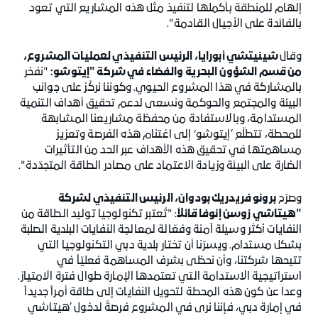
إلهام للمنطقة بأكملها لتنفيذ مثل هذه المشاريع التي تعود
بالفائدة على الأجيال القادمة".
وقال
شينيتشي أبورايا، الرئيس التنفيذي لعمليات المشروع،
من قسم الشؤون البحرية والفضاء في شركة "إيتوشو:
"نفخر
بالمشاركة في هذا المشروع الحيوي. وكوننا نركّز على جوانب
البيئة والمجتمع والحوكمة ونسعى لدعم تحقيق أهداف التنمية
المستدامة، وبالاستفادة من محفظة مشاريعنا المشابهة
للمحطة، تتطلّع ’إيتوشو‘ إلى اغتنام هذه الفرصة وتعزيز
مساهمتها في تحقيق هذه الأهداف عبر الحد من التأثيرات
الضارة على البيئة وزيادة الاعتماد على مصادر الطاقة المتجدّدة".
وصرّح
برونو فريدريك بودوان، الرئيس التنفيذي لشركة
"هيتاشي زوسن إنوفا قائلاً
: "تُعتبر تكنولوجيا توليد الطاقة من
النفايات أكثر وسيلة آمنة وفعّالة لمعالجة النفايات البلدية الصلبة
بشكل مستدام. ويسرّنا أن تختار بلدية دبي التكنولوجيا التي
تتيحها شركتنا، وأن نحظى بشرف المساهمة فعليّاً في
استراتيجية الاستدامة التي تعتمدها الإمارة طوال فترة الامتياز.
وعدا عن كون هذه المحطة لتحويل النفايات إلى طاقة أمراً جديداً
في إمارة دبي، فإننا نرى في المشروع فرصةً لدخول ’هيتاشي