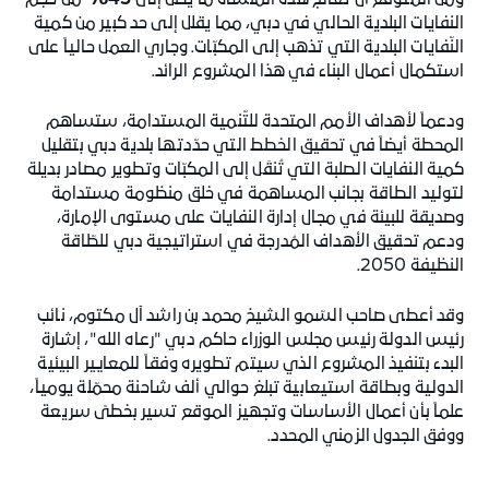
ومن المُتوقَّع أن تعالج هذه المنشأة ما يصل إلى
45%
من حجم
النفايات البلدية الحالي في دبي، مما يقلل إلى حد كبير من كمية
النّفايات البلدية التي تذهب إلى المكبّات. وجاري العمل حالياً على
استكمال أعمال البناء في هذا المشروع الرائد.
ودعماً لأهداف الأمم المتحدة للتّنمية المستدامة، ستساهم
المحطة أيضاً في تحقيق الخطط التي حدّدتها بلدية دبي بتقليل
كمية النفايات الصلبة التي تُنقَل إلى المكبّات وتطوير مصادر بديلة
لتوليد الطاقة بجانب المساهمة في خلق منظومة مستدامة
وصديقة للبيئة في مجال إدارة النفايات على مستوى الإمارة،
ودعم تحقيق الأهداف المُدرجة في استراتيجية دبي للطّاقة
النظيفة 2050.
وقد أعطى صاحب السّمو الشيخ محمد بن راشد آل مكتوم، نائب
رئيس الدولة رئيس مجلس الوزراء حاكم دبي "رعاه الله"، إشارة
البدء بتنفيذ المشروع الذي سيتم تطويره وفقاً للمعايير البيئية
الدولية وبطاقة استيعابية تبلغ حوالي ألف شاحنة محمّلة يومياً،
علماً بأن أعمال الأساسات وتجهيز الموقع تسير بخطىً سريعة
ووفق الجدول الزمني المحدد.