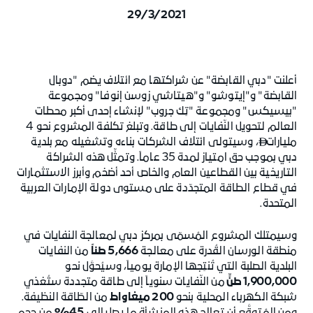
29/3/2021
أعلنت "دبي القابضة" عن شراكتها مع ائتلاف يضم "دوبال
القابضة" و"إيتوشو" و"هيتاشي زوسن إنوفا" ومجموعة
"بيسيكس" ومجموعة "تِك جروب" لإنشاء إحدى أكبر محطات
العالم لتحويل النّفايات إلى طاقة. وتبلغ تكلفة المشروع نحو 4
مليارات
، وسيتولى ائتلاف الشركات بناءه وتشغيله مع بلدية

دبي بموجب حق امتياز لمدة 35 عاماً. وتمثِّل هذه الشراكة
التاريخية بين القطاعين العام والخاص أحد أضخم وأبرز الاستثمارات
في قطاع الطاقة المتجدّدة على مستوى دولة الإمارات العربية
المتحدة.
وسيمتلك المشروع المُسمّى بمركز دبي لمعالجة النفايات في
منطقة الورسان القُدرة على معالجة
5,666 طناً
من النفايات
البلدية الصلبة التي تُنتِجها الإمارة يومياً، وسيُحوَّل نحو
1,900,000 طنٍّ
من النّفايات سنوياً إلى طاقة متجددة ستُغذي
شبكة الكهرباء المحلية بنحو
200 ميغاواط
من الطّاقة النظيفة.