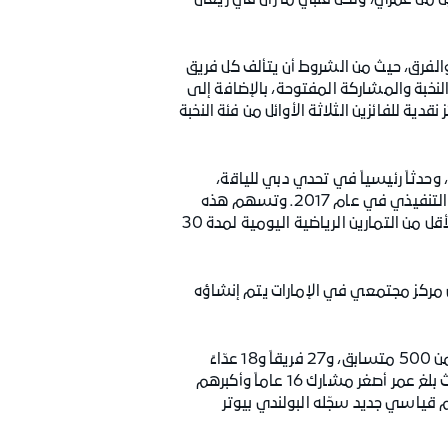
ن من عمري، ولكن قلبي ما زال في ريعان
الفرق، حيث من الشروط أن يتألف كل فريق
لنخبة والمشاركة المفتوحة، بالإضافة إلى
 للفائزين الثلاثة الأوائل من فئة النخبة
وحدثاً رئيسياً في تحدي دبي للياقة،
المبادرة الرياضية الرائدة التي أطلقها سمو الشيخ حمدان بن محمد بن راشد آل مكتوم، ولي عهد دبي رئيس المجلس التنفيذي في عام 2017. وتسهم هذه
المبادرة في تشجيع سكان دبي وزوارها على اتباع أسلوب حياة أكثر صحة ونشاطاً من خلال ممارسة 30 دقيقة على الأقل من التمارين الرياضية اليومية لمدة 30
الجليلة، وهو أول مركز مجتمعي في الإمارات يتم إنشاؤه
حقّقت نسخة العام 2019 من سباق "دبي القابضة سكاي رن" رقماً قياسياً من حيث حجم المشاركة مع تنافُس أكثر من 500 متسابق، و27 فريقاً و18 عدّاءً
عالمياً محترفاً و100 متسابقة. وشملت المجموعة المتنوّعة من المشاركين 53 جنسية من مختلف الفئات العمرية حيث بلغ عمر أصغر مشارك 16 عاماً وأكبرهم
حاب الهمم. وشهدت نسخة عام 2019 من السباق تحقيق رقم قياسي جديد سجّله البولندي بيوتر