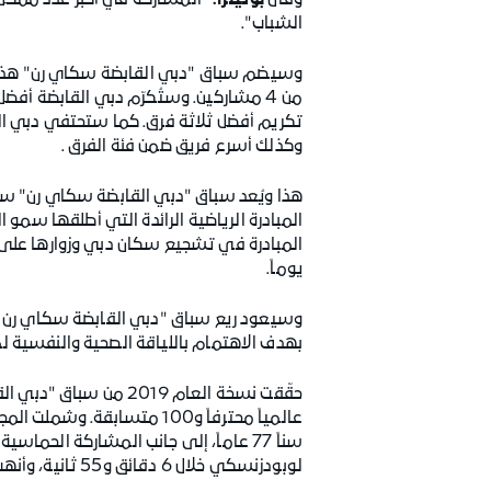
وقال
بوتينزا:
"المشاركة في أكبر عدد ممكن م
الشباب".
وسيضم سباق "دبي القابضة سكاي رن" هذا الع
من 4 مشاركين. وستُكرّم دبي القابضة أف
تكريم أفضل ثلاثة فرق. كما ستحتفي دبي القا
وكذلك أسرع فريق ضمن فئة الفرق .
هذا ويُعد سباق "دبي القابضة سكاي رن" سباق
يوماً.
بهدف الاهتمام باللياقة الصحية والنفسية ل
لوبودزنسكي خلال 6 دقائق و55 ثانية، وأنهت المتسابقة الأسترالية سوزان والشام السباق بزمن 8 دقائق و3 ثوانٍ.