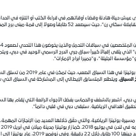
المشاركة في الدورة الـــ17 من سباق "دبي القابضة سكاي رن"، حيث سيصعد 
" الذي يلقى إقبالاً كبيراً سباق جري الدرج الرسمي الوحيد في دبي، ويت
ؤسسة الجليلة"، و"جميرا أبراج الإمارات".
ق الصعب، حيث تمكن في عام 2019 من تسلق السلالم ثلاث مرات على التوالي -
خ السباق
دبي، أشعر بالشغف والحماس بفضل الأجواء الرائعة التي يُقام بها السب
حقيق أهدافي الرياضية. ستبقى دبي في قلبي دائماً".
إلى نيويورك في يونيو من نفس العام ليصعد حي