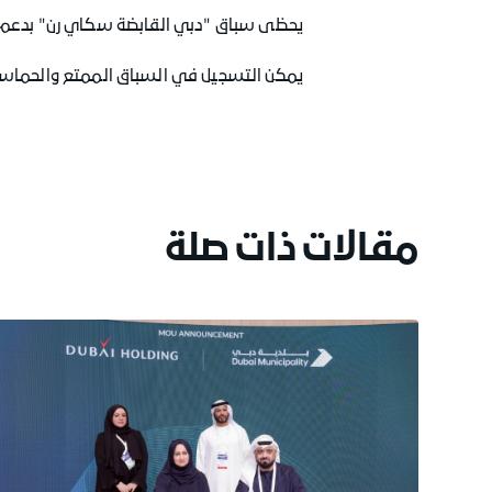
يحظى سباق "دبي القابضة سكاي رن" بدعم من جي كلوب JClub، وفيت بيت Fitbit ، ومونفسوMonviso الميا
يمكن التسجيل في السباق الممتع والحماسي
مقالات ذات صلة