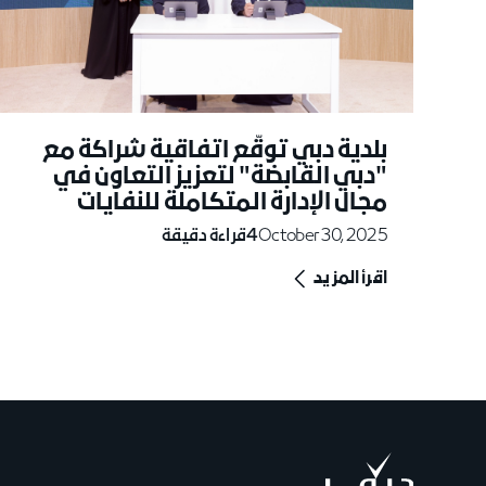
بلدية دبي توقّع اتفاقية شراكة مع
"دبي القابضة" لتعزيز التعاون في
مجال الإدارة المتكاملة للنفايات
October 30, 2025
4
قراءة دقيقة
اقرأ المزيد