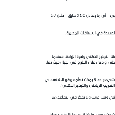
وشارك بوتينزا في سباق كانتون تيسينو في أرولو بسويسرا في أكتوبر 2021، حيث حقّق 4261 خطوة في سباق خارجي – أي ما يعادل 200 طابق – خلال 57
ا التركيز الذهني وقوة الإرادة، فعندما
طئ أو حتى على الثلوج في الجبال حيث تقلّ
شيء واحد لا يمكن تعلّمه وهو الشغف، أي
تدريب الرياضي والتركيز الذهني".
 في وقت قريب ولا يفكر في التقاعد من