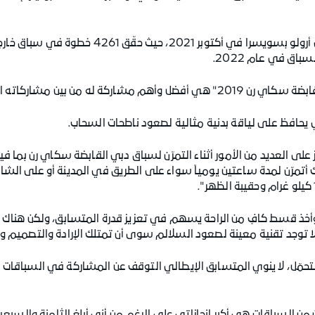
اق في عام 2022.
ركاته العديدة في السباقات المهمة.
داً لكي يحافظ على لياقة بدنية مثالية لصعود ناطحات السحاب.
 على العديد من الأمور أثناء التمرّن لسباق دبي القابضة سكاي رن بما فيه
 أتمرّن لمدة ساعتين يومياً سواء على الطريق في المدينة أو على الشا
أخذ قسط كافٍ من الراحة يسهم في تعزيز قدرة المتسابق، ولكن هناك 
لا توجد تقنية معينة لصعود السلالم سوى أن تمتلك الإرادة والتصميم وال
التحمّل، لا ينوي المتسابق الإيطالي التوقف عن المشاركة في السباقات