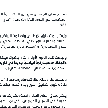
يتجه معظم المسنين في عمر الـ 78 عاماً إلى عيش حياة هادئة وقضاء أوقاتهم في قراءة الكتب أو التنزه في الحدائق، ولكن
فقط.
الجليلة. ويُعتبر سباق "دبي القابضة سكاي رن
للجري العمودي"، و"مجلس دبي الرياضي"، و"م
وليست هذه المرة الأولى التي يشارك فيها بوتينزا في هذا السبا
دقيقة، مسجلاً رقماً قياسياً جديداً في تاري
نسخة من سباق "دبي القابضة سكاي رن".
وتعليقاً على ذلك، قال
جيوفاني بوتينزا:
"في 
طاقة كبيرة لتحقيق الفوز وبذل أقصى جهد لت