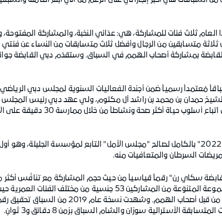
ن السباقات هي أكبر إنجازاتي على الرغم من أني أبلغ الثامنة والسبعي
ام ثلاث فئات للمشاركة، هي: عدّائي النخبة، والمشاركة المفتوحة، و
ضل ثلاثة متسابقين من الرجال وأفضل ثلاث متسابقات من النساء عن فئتي ا
بضة بمشاركة أصحاب الهمم في السباق. وستقدّم دبي القابضة جوائز نقدية
اً مُعتمداً رسمياً ضمن أجندة الفعاليات السنوية لمجلس دبي الرياضي، 
وسيعود ريع سباق "دبي القابضة سكاي رن 2022" بالكامل لصالح "مجلس الأمل" التابع لمؤسسة 
مريضات السرطان والمتعافيات منه.
سناً 77 عاماً، إلى جانب المشاركة الحماسية من قبل أص