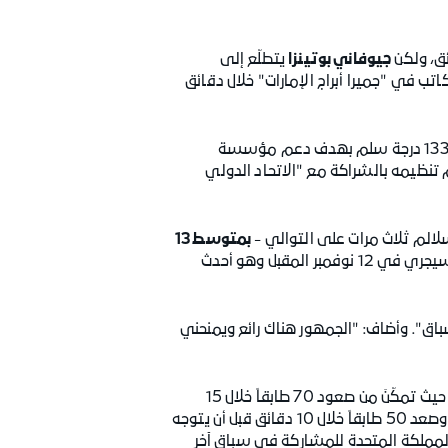
جيوفاني بوتينزا
يتطلّع إلى
52 طابقاً وصولاً إلى قمة مبنى برج المكاتب في "جميرا أبراج الإمارات" خلال دقائق
ويُعتبر المتسابق الإيطالي واحداً من الرياضيين المتخصصين في سباقات التحمل والذين يخوضون هذا التحدي لصعود 1334 درجة سلم بهدف دعم مؤسسة
م تنظيمه بالشراكة مع "الاتحاد الدولي
بمتوسط 13
. ويتطلع المتسابق الإيطالي إلى المشاركة في السباق الذي سيجري في 12 نوفمبر المقبل وهو أحدث
اق". وأضاف: "الجمهور هناك رائع ويمنحني
يعتبر سباق العام الحالي أحدث مشاركة في مسيرة بوتينزا الرياضية، والتي حقّق خلالها العديد من الإنجازات المهمة، حيث تمكّنَ من صعود 70 طابقاً خلال 15
دقيقة في السباق العمودي الذي تم تنظيمه في لندن في يوليو 2018. كما زار بوتينزا مدينة ميلان في أبريل 2019 وصعد 50 طابقاً خلال 10 دقائق قبل أن يتوجه
نها 100 طابق خلال 22 دقيقة. وفي نوفمبر 2019، عاد بوتينزا إلى المملكة المتحدة للمشاركة في سباق آخر