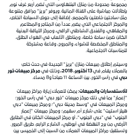
مجموعة محدودة من منازل البنتهاوس التي تضم أربع غرف نوم
بإطلالات مباشرة على القناة المائية. ويوفر "بريز" مرافق متنوعة
مثل ساحتين خاصتين بالمجمع، إضافة إلى حوض السباحة الخاص،
والمركز الاجتماعي الذي يضم عدداً من المتاجر والمطاعم
والمقاهي، والفندق الشاطئي الراقي، ومركز اللياقة البدنية
الكائن ضمن ساحة خاصة، ومناطق الألعاب في الهواء الطلق،
والمناطق المخصّصة للشواء، والمروج، وقاعة مشتركة
للمناسبات الاجتماعية.
وسيتم إطلاق مبيعات منازل "بريز" الجديدة في حدث خاص
بالعملاء يقام في
13 أكتوبر، 2018،
وذلك في
مركز مبيعات خور
دبي
في رأس الخور، بين الساعة 11 صباحاً و8 مساءً.
للاستفسارات والمبيعات:
يمكن للعملاء زيارة مراكز مبيعات
"إعمار" بما في ذلك مركز مبيعات "خور دبي" في رأس الخور؛
ومركز المبيعات في "وسط مدينة دبي"؛ ومركز مبيعات "دبي
هيلز استيت" على شارع أم سقيم؛ ومركز مبيعات "إعمار
الجنوب" في "دبي الجنوب"، أو مركز المبيعات الكائن في الطابق
الأرضي من برج النهضة في أبوظبي، الشارع الرابع، طريق المرور.
وتستقبل مراكز المبيعات العملاء من السبت إلى الخميس بين