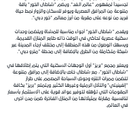
تجسيداً لمفهوم "عالم الغد". ويضم "شاطئ الخور" باقة
متنوعة من المرافق العصرية ويوفر للسكان والزوار نمط حياة
فريد من نوعه على مقربة من أبرز معالم "خور دبي".
ويقدم "شاطئ الخور" أجواء مناسبة للمشاة ويتضمن وحدات
سكنية عصرية تحاكي في الوقت ذاته طابع المنازل القديمة.
ويسهل الوصول من هذه المنطقة إلى مختلف أرجاء المدينة عبر
شبكة متكاملة من الطرق بالإضافة إلى محطة "مترو دبي".
ويعتبر مجمع "بريز" أول الوجهات السكنية التي يتم إطلاقها في
"شاطئ الخور"، مع شاطئ خاص بالإضافة إلى مرافق متنوعة
تتضمن ممرات التنزه وحوض السباحة المصمم على طراز
"إنفينيتي" والتلال الرملية وغيرها الكثير. ويتمتع "بريز" بكافة
المقومات التي تؤهله لتوفير عوائد قوية على الاستثمار بأسعار
تنافسية مقارنة بمثيلاتها من المنازل الفاخرة ضمن مدن أخرى
في العالم.