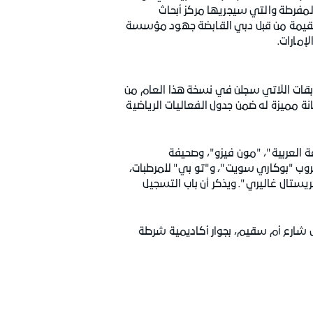
لمفرطة والتي سيجريها مركز أبحاث
لقيمة من قبل دبي القابضة جهود مؤسسة
إمارات.
سابقات اللاتي سجلن في نسخة هذا العام من
لسيدات في ترسيخ مكانة مميزة له ضمن جدول الفعاليات الرياضية
 العربية"، "مون فيزو"، وصحيفة
ب "بوكاري سويت"، و"تو بي" للمرطبات،
كريستال غاليري". ويذكر أن باب التسجيل
سباق دبي القابضة للسيدات ستنطلق يوم الجمعة الموافق 7 نوفمبر 2014، وذلك على شارع أم سقيم، بجوار أكاديمية شرطة