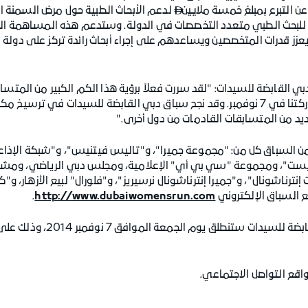
 عن التبرع بمبلغ خمسة ملايين
لدعم الأبحاث الطبية حول مرض السمنة ا

 للبحث الطبي متعدد التخصصات في الدولة. وستدعم هذه المساهمة ا
عزز قدرات المتخصصين ويساعدهم على إجراء أبحاث رائدة تركز على دولة ال
بي القابضة للسيدات: "لقد سررت فعلاً برؤية هذا الكم الكبير من المت
السباق، وأشجع السيدات الأخريات على مشاركتنا في 7 نوفمبر. وقد نجح سباق دبي القابضة ل
د من المتسابقات القادمات من دول أخرى."
ن السباق كل من: "مجموعة جميرا"، و"تاليس فيتنيس"، و"شبكة الإذاعة
يست"، ومجموعة "سي بي أي" الإعلامية، ومجلس دبي الرياضي، ومشرو
ترناشونال"، و"جميرا إنترناشونال نرسيريز"، و"فلورال" لبيع الأزهار، و"
.
http://www.dubaiwomensrun.com
وتجدر الإشارة إلى أن فعاليات 
اقع التواصل الاجتماعي.