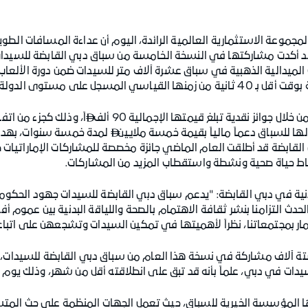
لمجموعة الاستثمارية العالمية الرائدة، اليوم أن عداءة المسافات الطويلة
 قد أكدت مشاركتها في النسخة الخامسة من سباق دبي القابضة للسيدات،
لميدالية الذهبية في سباق عشرة آلاف متر للسيدات ضمن دورة الألعاب
مسجل على مستوى الدولة.
ال جوائز نقدية تبلغ قيمتها الإجمالية 90 ألف
اً، وذلك كجزء من ات

لها للسباق دعماً مالياً بقيمة خمسة ملايين
لمدة خمسة سنوات، بهدف 

القابضة قد أطلقت العام الماضي جائزة مخصصة للمشاركات الإماراتيات
اط حياة صحية ونشطة واستقطاب المزيد من المشاركات.
دنية في دبي القابضة: "يدعم سباق دبي القابضة للسيدات جهود الحكومة 
لحدث التزامنا بنشر ثقافة الاهتمام بالصحة واللياقة البدنية بين عموم أف
مار بمجتمعاتنا، نظراً لأهميتها في تمكين السيدات وتشجعهن على اتبا
ة آلاف مشاركة في نسخة هذا العام من سباق دبي القابضة للسيدات، ح
 في دبي، علماً بأنه قد تبق على انطلاقته أقل من شهر، وذلك يوم الجمعة الموا
ها المؤسسة الخيرية للسباق، حيث تعمل الجهات المنظمة على حث المتس