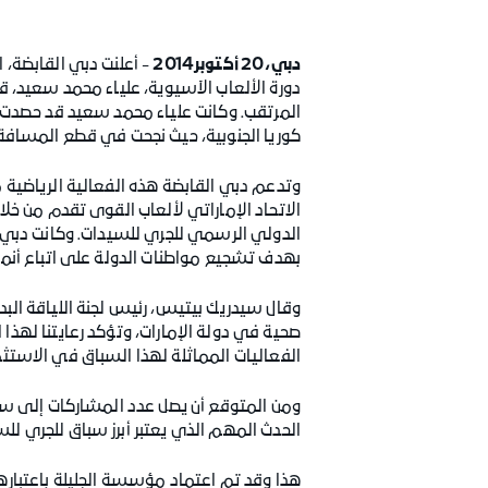
دبي، 20 أكتوبر2014
- أعلنت دبي القابضة، ا
دورة الألعاب الآسيوية، علياء محمد سعيد،
المرتقب. وكانت علياء محمد سعيد قد حصدت ا
كوريا الجنوبية، حيث نجحت في قطع المسافة بوقت أقل بـ 40 ثانية من زمنها القياسي ال
وتدعم دبي القابضة هذه الفعالية الرياضية من خل
الاتحاد الإماراتي لألعاب القوى تقدم من خلا
الدولي الرسمي للجري للسيدات. وكانت دبي 
بهدف تشجيع مواطنات الدولة على اتباع أنم
وقال سيدريك بيتيس، رئيس لجنة اللياقة الب
صحية في دولة الإمارات، وتؤكد رعايتنا لهذا ا
الفعاليات المماثلة لهذا السباق في الاستث
ومن المتوقع أن يصل عدد المشاركات إلى ست
الحدث المهم الذي يعتبر أبرز سباق للجري للسيدات
هذا وقد تم اعتماد مؤسسة الجليلة باعتبار