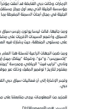
الإمارات. وكانت دبي القابضة قد أعلنت مؤخراً
مؤسسة الجليلة الذي يعد أول مركز مستقل
الجليلة في مجال أبحاث السمنة المفرطة بما ي
ومن جانبها، قالت ليسا يوتون، رئيس سباق د
على مستوى المنطقة، حيث يشارك فيه العدي
ومن ضمن الجهات الراعية لنسخة هذا العام م
"إكسبريس"، و"دو"، وشركة "بيناكل ميدل إ
ونادي "ترايب فيت" الرياضي، ومدرسة "ريجنت إن
مفتوح لتاريخ 1 نوفمبر المقبل، وذلك عبر موقع السباق الإلكتروني
دبي.
للمزيد من المعلومات، يرجى متابعتنا على مو
الوسم:
#DHWomensRun