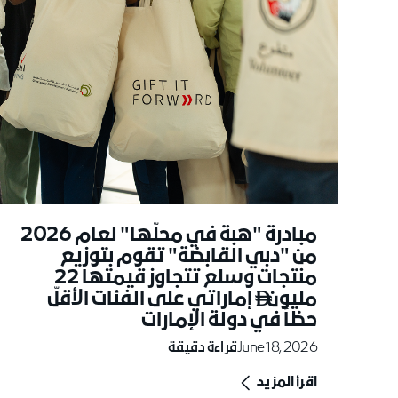
مبادرة "هبة في محلّها" لعام 2026
من "دبي القابضة" تقوم بتوزيع
منتجات وسلع تتجاوز قيمتها 22
مليون
إماراتي على الفئات الأقلّ

حظاً في دولة الإمارات
June 18, 2026
قراءة دقيقة
اقرأ المزيد