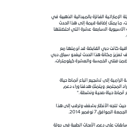
 الإماراتية الفائزة بالميدالية الذهبية في
 ما يمثل إضافة قيمة إلى هذا الحدث
 الآسيوية السابعة عشرة التي احتضنتها
فاقية كانت دبي القابضة قد أبرمتها مع
تعزيز مكانة هذا الحدث ليغدو سباق دبي
 ضمن فئتي الخمسة والعشرة كيلومترات،
الرامية إلى تشجيع اتباع أنماط حياة
راد المجتمع. ويتمثل هدفنا وراء دعم
ع أنماط حياة صحية ونشطة."
يث تتجه الأنظار بشغف وترقب إلى هذا
فق 7 نوفمبر 2014.
ابقات على دعم الأبحاث الطبية في دولة