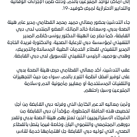
إلى أماكن تواجد المتبرعين بالدم، وذلك ضمن الإجراءات الوقائية
والتدابير الاحترازية لمرض كوفيد-19.
جاء التدشين بحضور معالي حميد محمد القطامي مدير عام هيئة
الصحة بدبي، وسعادة خالد المالك، العضو المنتدب لـدى دبي
القابضة، كما حضر من الهيئة الدكتور يونس كاظم المدير
التنفيذي لمؤسسة دبي للرعاية الصحية، والدكتورة فريدة الخاجة
المدير التنفيذي لقطاع الخدمات الطبية المساندة والتمريض،
وهدى بوحميد، الرئيس التنفيذي للتسويق لدى دبي القابضة.
عقب التدشين، أكد معالي القطامي حرص هيئة الصحة بدبي
على توفير أفضل أنظمة التبرع بالدم، سواء من حيث التجهيزات
والتقنيات المستخدمة أو معايير مأمونية الدم وسلامة
المتبرعين وسبل راحتهم.
وثمن معاليه الدعم الكامل الذي وفرته دبي القابضة من أجل
تخصيص هذه الحافلة المتطورة، مؤكداً أن دبي القابضة من
الشركاء الاستراتيجيين الذين تعتز بهم هيئة الصحة بدبي وتقدر
دورهم المجتمعي والتنموي البارز، وخاصة فيما يتصل بالقطاع
الصحي، الذي توليه دبي القابضة جل اهتمامها خدمة للناس