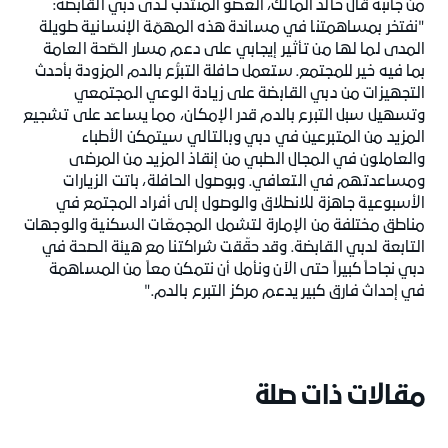
من جانبه قال خالد المالك، العضو المنتدب لـدى دبي القابضة:
"نفتخر بمساهمتنا في مساندة هذه المهمّة الإنسانية طويلة
المدى لما لها من تأثير إيجابي على دعم مسار الصّحة العامة
بما فيه خير للمجتمع. ستعمل حافلة التبرُّع بالدم المزودة بأحدث
التجهيزات من دبي القابضة على زيادة الوعي المجتمعي
وتسهيل سبل التبرع بالدم قدر الإمكان، مما يساعد على تشجيع
المزيد من المتبرعين في دبي وبالتالي سيتمكن الأطباء
والعاملون في المجال الطبي من إنقاذ المزيد من المرضى
ومساعدتهم في التعافي. وبوصول الحافلة، باتت الزيارات
الأسبوعية جاهزة للانطلاق والوصول إلى أفراد المجتمع في
مناطق مختلفة من الإمارة لتشمل المجمعّات السكنية والوجهات
التابعة لدبي القابضة. وقد حقّقت شراكتنا مع هيئة الصحة في
دبي نجاحاً كبيراً حتى الآن ونأمل أن نتمكن معاً من المساهمة
في إحداث فارق كبير يدعم مركز التبرع بالدم."
مقالات ذات صلة