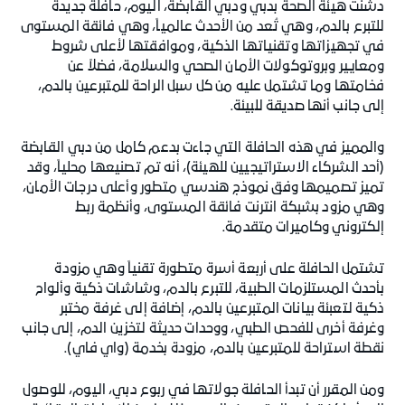
دشنت هيئة الصحة بدبي ودبي القابضة، اليوم، حافلة جديدة
للتبرع بالدم، وهي تُعد من الأحدث عالمياً، وهي فائقة المستوى
في تجهيزاتها وتقنياتها الذكية، وموافقتها لأعلى شروط
ومعايير وبروتوكولات الأمان الصحي والسلامة، فضلاً عن
فخامتها وما تشتمل عليه من كل سبل الراحة للمتبرعين بالدم،
إلى جانب أنها صديقة للبيئة.
والمميز في هذه الحافلة التي جاءت بدعم كامل من دبي القابضة
(أحد الشركاء الاستراتيجيين للهيئة)، أنه تم تصنيعها محلياً، وقد
تميز تصميمها وفق نموذج هندسي متطور وأعلى درجات الأمان،
وهي مزود بشبكة انترنت فائقة المستوى، وأنظمة ربط
إلكتروني وكاميرات متقدمة.
تشتمل الحافلة على أربعة أسرة متطورة تقنياً وهي مزودة
بأحدث المستلزمات الطبية، للتبرع بالدم، وشاشات ذكية وألواح
ذكية لتعبئة بيانات المتبرعين بالدم، إضافة إلى غرفة مختبر
وغرفة أخرى للفحص الطبي، ووحدات حديثة لتخزين الدم، إلى جانب
نقطة استراحة للمتبرعين بالدم، مزودة بخدمة (واي فاي).
ومن المقرر أن تبدأ الحافلة جولاتها في ربوع دبي، اليوم، للوصول