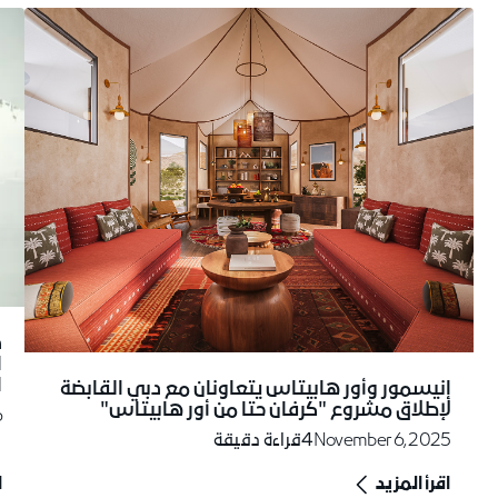
د
ا
ا
إنيسمور وأور هابيتاس يتعاونان مع دبي القابضة
لإطلاق مشروع "كرفان حتا من أور هابيتاس"
6
November 6, 2025
4
قراءة دقيقة
اقرأ المزيد
ا