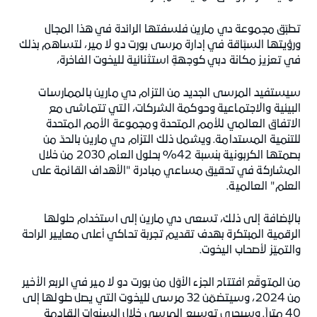
تطبّق مجموعة دي مارين فلسفتها الرائدة في هذا المجال
ورؤيتها السبّاقة في إدارة مرسى بورت دو لا مير، لتساهم بذلك
في تعزيز مكانة دبي كوجهةٍ استثنائية لليخوت الفاخرة،
سيستفيد المرسى الجديد من التزام دي مارين بالممارسات
البيئية والاجتماعية وحوكمة الشركات، التي تتماشى مع
الاتفاق العالمي للأمم المتحدة ومجموعة الأمم المتحدة
للتنمية المستدامة. ويشمل ذلك التزام دي مارين بالحدّ من
بصمتها الكربونية بنسبة 42% بحلول العام 2030 من خلال
المشاركة في تحقيق مساعي مبادرة "الأهداف القائمة على
العلم" العالمية.
بالإضافة إلى ذلك، تسعى دي مارين إلى استخدام حلولها
الرقمية المبتكرة بهدف تقديم تجربة تحاكي أعلى معايير الراحة
والتميّز لأصحاب اليخوت.
من المتوقّع افتتاح الجزء الأوّل من بورت دو لا مير في الربع الأخير
من 2024، وسيتضمّن 32 مرسى لليخوت التي يصل طولها إلى
40 متراً. وسيجري توسيع المرسى خلال السنوات القادمة