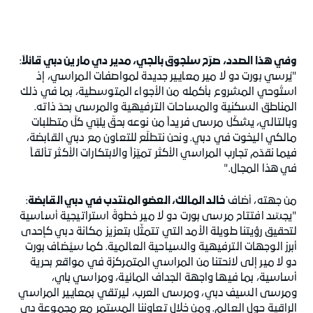
وفي هذا الصدد، صرّح سلجوق بالجي، مدير دي مارين دبي قائلاً
:
"يُرسي بورت دو لا مير معايير جديدة لمواصفات المراسي، إذ
استُوحي المشروع بأكمله من الأجواء المتوسطية، بما في ذلك
المناطق السكنية والمساحات الترفيهية والمرسى بحدّ ذاته.
وبالتالي، يشكّل مرسى فريداً من نوعه بحقّ يلبّي كلّ متطلبات
مالكي اليخوت في دبي. ونحن نتطلّع للتعاون مع دبي القابضة،
فيما نقدّم تجارب المراسي الأكثر تميّزاً والابتكارات الأكثر تألقاً
في هذا المجال."
من جهته، أضاف
خالد المالك، العضو المنتدب في دبي القابضة
:
"يجسّد افتتاح مرسى بورت دو لا مير خطوةً استراتيجية أساسية
لتحقيق رؤيتنا طويلة الأمد التي تتمثّل بتعزيز مكانة دبي كإحدى
أبرز الوجهات الترفيهية والسياحية العالمية. كما سيُضاف بورت
دو لا مير إلى لائحتنا من المراسي المتمركزة في مواقع بحرية
أساسية، بما فيها واجهة الجداف المائية، ومراسي باي،
ومرسى السيف دبي، ومرسى العرب، ليرتقي بمعايير المراسي
الراقية حول العالم. ومن خلال تعاوننا المستمر مع مجموعة دي