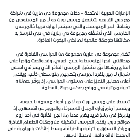
الإمارات العربية المتحدة – دخلت مجموعة دي مارين في شراكة
مع دبي القابضة لتشغيل مرسى بورت دو لا مير المستوحى من
منطقة البحر المتوسط، والذي سيفتح أبوابه قريباً كالمرسى
الخامس الذي تُشغّله مجموعة دي مارين في دبي لترسّخ به
مكانتها كوجهة عالمية لمالكي اليخوت الفاخرة.
تضمّ مجموعة دي مارين مجموعة من المراسي الفاخرة في
منطقتي البحر المتوسط والخليج العربي، وقد وقّعت مؤخراً على
اتفاقٍ يمنحها حقّ تشغيل المرسى الفاخر الذي يقع في أقصى
شمال لا مير. ينفرد المرسى بتصميم متوسطي خلّاب، ويقدّم
أعلى معايير التميّز على مستوى المراسي، إذ يوفّر لعملائه
تجربة ممتازة في موقعٍ يعكس جوهر الفخامة.
تسيطر على مرسى بورت دو لا مير أجواء مفعمة بالحيوية،
ويفسح أمام زواره المجال للاسترخاء والترويح عن أنفسهم، إذ
يتمركز في ملاذٍ فريد يضمّ عدداً من الجزر الخلّابة في أحد أروع
مواقع دبي. يقدّم المرسى تشكيلة من وجهات الطعام الفاخرة
ومراكز التسوّق والترفيه والضيافة، وسط إطلالات بانورامية على
المحيط الرائع وأفق المدينة المبهر.