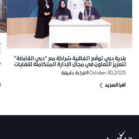
د
ا
"
بلدية دبي توقّع اتفاقية شراكة مع "دبي القابضة"
6
لتعزيز التعاون في مجال الإدارة المتكاملة للنفايات
October 30, 2025
4
قراءة دقيقة
اقرأ المزيد
ا