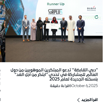
د
"دبي القابضة" تدعو المبتكرين الموهوبين من حول
ا
العالم للمشاركة في تحدي "ابتكر من أجل الغد"
بنسخته الجديدة لعام 2025
ا
October 6, 2025
6
قراءة دقيقة
6
اقرأ المزيد
ا