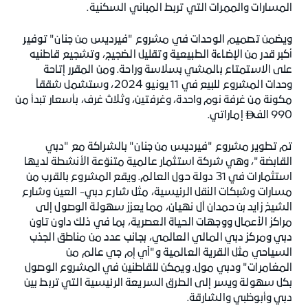
المسارات والممرات التي تربط المباني السكنية.
ويضمن تصميم الوحدات في مشروع "فيرديس من جنان" توفير
أكبر قدر من الإضاءة الطبيعية وتقليل الضجيج، وتشجيع قاطنيه
على الاستمتاع بالمشي بسلاسة وراحة. ومن المقرر إتاحة
وحدات المشروع للبيع في 11 يونيو 2024، وستشمل شققاً
مكونة من غرفة نوم واحدة، وغرفتين، وثلاث غرف، بأسعار تبدأ من
990 الف
إماراتي.

تم تطوير مشروع "فيرديس من جنان" بالشراكة مع "دبي
القابضة"، وهي شركة استثمار عالمية متنوّعة الأنشطة لديها
استثمارات في 31 دولة حول العالم. ويقع المشروع بالقرب من
مسارات وشبكات النقل الرئيسية، مثل شارع دبي- العين وشارع
الشيخ زايد بن حمدان آل نهيان، مما يعزز سهولة الوصول إلى
مراكز الأعمال ووجهات الحياة العصرية، بما في ذلك داون تاون
دبي ومركز دبي المالي العالمي، بجانب عدد من مناطق الجذب
السياحي مثل القرية العالمية و"آي إم جي عالم من
المغامرات" ودبي مول. ويمكن للقاطنين في المشروع الوصول
بكل سهولة ويسر إلى الطرق السريعة الرئيسية التي تربط بين
دبي وأبوظبي والشارقة.