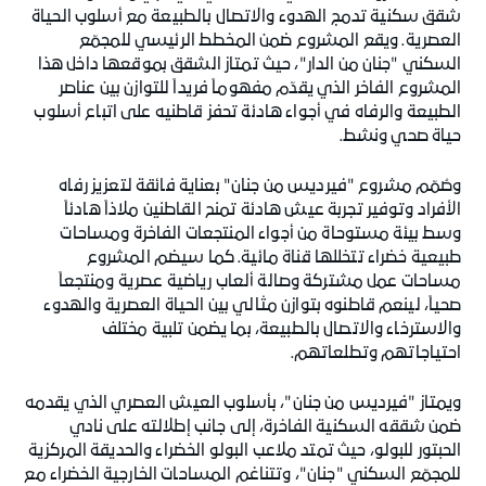
شقق سكنية تدمج الهدوء والاتصال بالطبيعة مع أسلوب الحياة
العصرية. ويقع المشروع ضمن المخطط الرئيسي للمجمّع
السكني "جنان من الدار"، حيث تمتاز الشقق بموقعها داخل هذا
المشروع الفاخر الذي يقدّم مفهوماً فريداً للتوازن بين عناصر
الطبيعة والرفاه في أجواء هادئة تحفز قاطنيه على اتباع أسلوب
حياة صحي ونشط.
وصُمّم مشروع "فيرديس من جنان" بعناية فائقة لتعزيز رفاه
الأفراد وتوفير تجربة عيش هادئة تمنح القاطنين ملاذاً هادئاً
وسط بيئة مستوحاة من أجواء المنتجعات الفاخرة ومساحات
طبيعية خضراء تتخللها قناة مائية. كما سيضم المشروع
مساحات عمل مشتركة وصالة ألعاب رياضية عصرية ومنتجعاً
صحياً، لينعم قاطنوه بتوازن مثالي بين الحياة العصرية والهدوء
والاسترخاء والاتصال بالطبيعة، بما يضمن تلبية مختلف
احتياجاتهم وتطلعاتهم.
ويمتاز "فيرديس من جنان"، بأسلوب العيش العصري الذي يقدمه
ضمن شققه السكنية الفاخرة، إلى جانب إطلالته على نادي
الحبتور للبولو، حيث تمتد ملاعب البولو الخضراء والحديقة المركزية
للمجمّع السكني "جنان"، وتتناغم المساحات الخارجية الخضراء مع