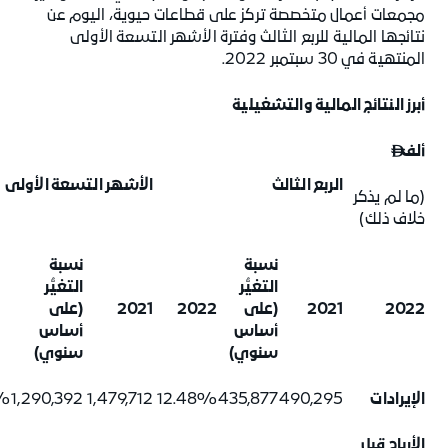
مجمعات أعمال متخصصة تركز على قطاعات حيوية، اليوم عن
نتائجها المالية للربع الثالث وفترة الأشهر التسعة الأولى
المنتهية في 30 سبتمبر 2022.
أبرز النتائج المالية والتشغيلية
ألف

الربع الثالث
الأشهر التسعة الأولى
(ما لم يذكر
خلاف ذلك)
نسبة
نسبة
التغيُّر
التغيُّر
2022
2021
(على
2022
2021
(على
أساس
أساس
سنوي)
سنوي)
الإيرادات
490,295
435,877
12.48%
1,479,712
1,290,392
7%
الأرباح قبل