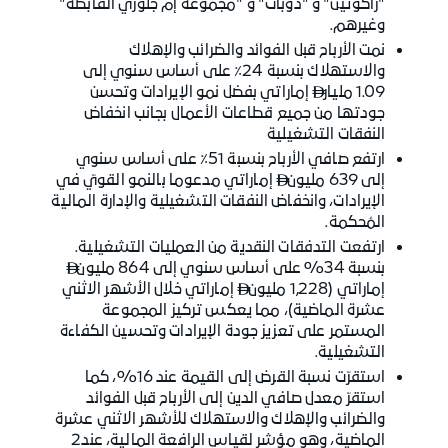
"راكوتين" و "دوبات" و "مجموعة إم جلوري القابضة"
وغيرهم.
نمت الأرباح قبل الفوائد والضرائب والإهلاك
والاستهلاك بنسبة 24٪ على أساس سنوي إلى
1.09 مليار
إماراتي بفضل نمو الإيرادات وتحسن

جودتها من جميع قطاعات الأعمال بجانب انخفاض
النفقات التشغيلية
ارتفع صافي الأرباح بنسبة 51٪ على أساس سنوي
إلى 639 مليون
إماراتي مدعوما بالنمو القويّ في

الإيرادات، وانخفاض النفقات التشغيلية والإدارة المالية
المُحكمة.
ارتفعت التدفقات النقدية من العمليات التشغيلية.
بنسبة 34% على أساس سنوي إلى 864 مليون

إماراتي (1,228 مليون
إماراتي خلال الأشهر الاثني

عشرة الماضية)، مما يعكس تركيز المجموعة
المستمر على تعزيز جودة الإيرادات وتحسين الكفاءة
التشغيلية.
استقرّت نسبة القرض إلى القيمة عند 16%، كما
استقرّ معدل صافي الدين إلى الأرباح قبل الفوائد
والضرائب والإهلاك والاستهلاك للأشهر الاثني عشرة
الماضية، وهو مؤشر لقياس الرافعة المالية، عند2