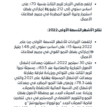
ارتفع صافي الأرباح للربع الثالث بنسبة 70٪ على
أساس سنوي إلى 212 مليون
إماراتي بفضل

استمرار وتيرة النمو المطردة في جميع قطاعات
الأعمال.
نتائج الأشهر التسعة الأولى 2022:
ارتفعت الإيرادات للأشهر التسعة الأولى من عام
2022 بنسبة 15٪ على أساس سنوي إلى 1.48 مليار
إماراتي بفضل النمو القويّ في جميع قطاعات

الأعمال.
حتى 30 سبتمبر 2022، استقرّت معدلات إشغال
الأصول التجارية والصناعية عند 83.5٪، مسجلةً نموّاً
للربع الثالث على التوالي وبزيادة فارقة مقارنة
بمعدلات الإشغال المسجلة بنهاية عام 2021 والتي
بلغت 78.3٪. ويُعزى هذا النمو المطّرد في معدلات
الإشغال إلى النسبة العالية للاحتفاظ بالعملاء،
وزيادة عدد العملاء الجدد عبر محفظة الأصول بفضل
النمو والتنويع الاقتصادي المستمر في دبي. تتضمن
قائمة العملاء الجدد "موتورولا سوليوشنز" و