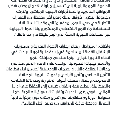
والمدفوع بالازدهار الاقتصادي في دبي والمبادرات الحكومية
الداعمة للنمو والرامية إلى تسهيل مزاولة الأعمال وجذب أفضل
المواهب العالمية والاستثمارات الأجنبية المباشرة. وتتمتع
مجموعة تيكوم، كونها تملك وتدير أكبر محفظة من العقارات
التجارية في دبي، اليوم بموقع مثالي وقدرات استثنائية
للاستفادة من النمو الاقتصادي المستمر وبيئة العمل الإيجابية
عبر القطاعات الحيوية الستّ التي تركز عليها في خدماتها".
وأضاف: "سيواصل ارتفاع إيجارات الأصول التجارية ومستويات
الإشغال القوية المساهمة في زيادة وتيرة نمو الإيرادات في
قطاع التأجير التجاري، بينما ستدعم محرّكات النمو
والاستراتيجيات الحكومية الواعدة على المدى المتوسط في
مجالات الصناعة والبناء والخدمات اللوجستية تحسين أداء قطاعات
التأجير الصناعي وتأجير الأراضي وخدمات القيمة المضافة
للمجموعة. وبفضل محفظة أصولنا المتوازنة وخدماتنا الشاملة
والمتكاملة، نتطلع بثقة وتفاؤل كبيرين إلى الحفاظ على أدائنا
المالي القوي رغم التحديات وتقلبات الأسواق العالمية، كما
سنواصل دورنا ومساهمتنا في تعزيز مكانة دبي مركزاً عالمياً
للأعمال ووجهة جاذبةً للمواهب من جميع أنحاء العالم".