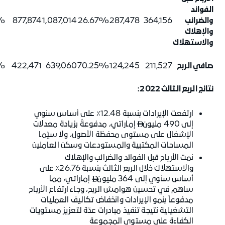
الفوائد
والضرائب
364,156
287,478
26.67%
1,087,014
877,874
2%
والإهلاك
والاستهلاك
صافي الربح
211,527
124,245
70.25%
639,060
422,471
7%
نتائج الربع الثالث 2022:
ارتفعت الإيرادات بنسبة 12.48٪ على أساس سنوي
إلى 490 مليون
إماراتي، مدفوعةً بزيادة معدلات

الإشغال على مستوى محفظة الأصول، ولا سيّما
المساحات المكتبية والمستودعات وسكن العاملين
نمت الأرباح قبل الفوائد والضرائب والإهلاك
والاستهلاك خلال الربع الثالث بنسبة 26.76٪ على
أساس سنوي إلى 364 مليون
إماراتي، مما

ساهم في تحسين هوامش الربح، وجاء ارتفاع الأرباح
مدفوعاً بنمو الإيرادات وانخفاض تكاليف العمليات
التشغيلية نتيجة تنفيذ مبادرات عدّة لتعزيز مستويات
الكفاءة على مستوى المجموعة