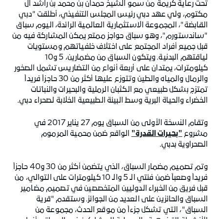
تحت رعاية كريمة من سمو الشيخ حمدان بن محمد بن راشد آل
مكتوم، ولي عهد دبي رئيس المجلس التنفيذي، أطلقت "دبي
القابضة"، المجموعة الاستثمارية العالمية الرائدة، اليوم سباق
"ساندستورم"، وهو سباق حواجز ممتع يمكن المشاركة فيه من
قبل جميع أفراد المجتمع على اختلاف خلفياتهم ومستويات
لياقتهم البدنية. ويتكون السباق من مضمارين، 5 و10
كيلومترات، يمتدان على أربعة أنواع من التضاريس تشمل الصخور
والرمال والمياه والطين وتتوزع عليها أكثر من 30 حاجزاً فريداً
تمتزج بشكل طبيعي مع الكثبان الرملية والبحيرات والنباتات
الخضراء والحياة البرية وسط البيئة الطبيعية الخلابة لصحراء دبي.
وتقام النسخة الأولى من السباق يوم 27 يناير 2017 في
مشروع
"بحيرات القدرة"
الواقع ضمن محمية المرموم
الصحراوية بدبي.
وتم تصميم مضمار السباق، الذي يتضمن أكثر من 30 و40 حاجزاً
فريداً وصعباً ضمن فئتي الـ 5 والـ 10 كيلومترات على التوالي، من
قبل فريق من الخبراء الدوليين المتخصصين في تصميم مضامير
السباق والحائزين على العديد من الجوائز. وستقدم "قرية
السباق"، التي تشكل جزءاً من موقع الحدث، مجموعة من