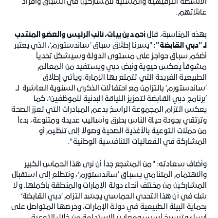
الأنشطة الترفيهية والمسلية للمشاركين في السباق وأفراد
عائلاتهم.
بهذه المناسبة، قال
أحمد بن بيات، نائب الرئيس والعضو المنتدب
لـ "دبي القابضة":
"يسرنا إطلاق سباق ’ساندستورم‘، الذي يعتبر
أضخم سباق حواجز على مستوى الدولة وسيشكل تحدياً
مشوقاً يعكس حيوية ونبض دبي ويستفيد من المعالم
الطبيعية الفريدة التي تتمتع بها الإمارة. ويأتي إطلاق
’ساندستورم‘ بالتزامن مع احتفالات الذكرى السنوية العاشرة لـ
’برنامج دبي القابضة لتعزيز اللياقة البدنية للموظفين‘، كما
يعكس التزام المجموعة الراسخ بدعم المبادرات التي تعزز الصحة
وترتقي بجودة حياة الناس بطرق وأساليب عديدة ومتنوعة، بدءاً
من حملات التوعية بالأغذية الصحية وصولاً إلى تنظيم أو
المشاركة في الفعاليات التنافسية الوطنية".
وأضاف سعادته: "من المشجع جداً أن نرى هذا الحماس الكبير
والاهتمام المتنامي بـسباق ’ساندستورم‘، ونتطلع إلى استقبال
المشاركين من مختلف أنحاء دولة الإمارات والمنطقة بأكملها. ولا
شك في أن هذا التحدي الحماسي يجسّد التزام ’دبي القابضة‘
بحماية البيئة الطبيعية في دولة الإمارات، وحرصها المتواصل على