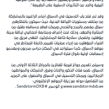
إرساء وترسيخ أسس ومعايير الاستدامة من خلال التوعية
البيئية والحد من التأثيرات السلبية على الطبيعة".
وقد تم فتح باب التسجيل في السباق أمام الراغبين بالمشاركة
من مختلف مستويات اللياقة البدنية، حيث سيكون بانتظارهم
سباقٌ مفعم بالمرح والتحدي ويمكن قطع مسافته بقليل من
المثابرة والجهد، وذلك تحت إشراف ومتابعة أخصائيي لياقة بدينة
مؤهلين. ولضمان سلامة كافة المشاركين، انتهى فريق من
الخبراء المؤهلين من إجراء عمليات تقييم كاملة للمخاطر في
موقع السباق، كما سيتواجد في المكان حراس مدربون ومقدمو
إسعافات أولية طوال فترة السباق.
وسيتم تقديم جوائز قيمة للفائزين بالمراكز الثلاثة الأولى من
السباق، ضمن فئات الذكور والإناث وفرق الشركات والمواطنين
الإماراتيين. ويمكن التسجيل في السباق والحصول على المزيد
من التفاصيل حوله عبر زيارة الموقع الإلكتروني:
www.sandstormdxb.ae و الوسم #SandstormDXB .