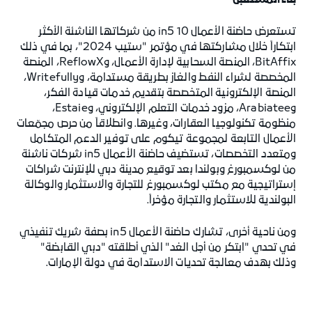
بناء المستقبل
تستعرض حاضنة الأعمال in5 10 من شركاتها الناشئة الأكثر
ابتكاراً خلال مشاركتها في مؤتمر "ستيب 2024"، بما في ذلك
BitAffix، المنصة السحابية لإدارة الأعمال، وReflowX، المنصة
المخصصة لشراء النفط والغاز بطريقة مستدامة، وWritefully،
المنصة الإلكترونية المتخصصة بتقديم خدمات قيادة الفكر،
وArabiatee، مزود خدمات التعلم الإلكتروني، وEstaie،
منظومة تكنولوجيا العقارات، وغيرها. وانطلاقاً من حرص مجمّعات
الأعمال التابعة لمجموعة تيكوم على توفير الدعم المتكامل
ومتعدد التخصصات، تستضيف حاضنة الأعمال in5 شركات ناشئة
من لوكسمبورغ وبولندا بعد توقيع مدينة دبي للإنترنت شراكات
إستراتيجية مع مكتب لوكسمبورغ للتجارة والاستثمار والوكالة
البولندية للاستثمار والتجارة مؤخراً.
ومن ناحية أخرى، تشارك حاضنة الأعمال in5 بصفة شريك تنفيذي
في تحدي "ابتكر من أجل الغد" الذي أطلقته "دبي القابضة"
وذلك بهدف معالجة تحديات الاستدامة في دولة الإمارات.