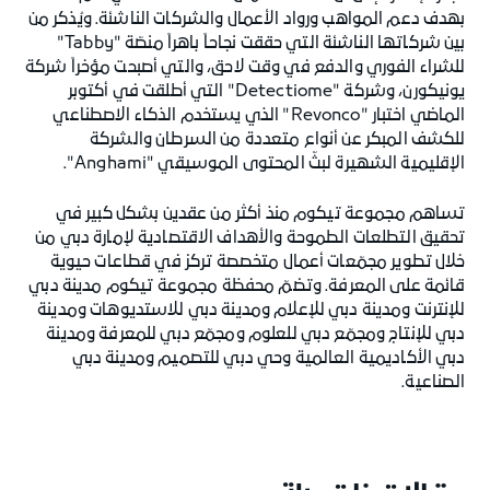
بهدف دعم المواهب ورواد الأعمال والشركات الناشئة. ويُذكر من
بين شركاتها الناشئة التي حققت نجاحاً باهراً منصّة "Tabby"
للشراء الفوري والدفع في وقت لاحق، والتي أصبحت مؤخراً شركة
يونيكورن، وشركة "Detectiome" التي أطلقت في أكتوبر
الماضي اختبار "Revonco" الذي يستخدم الذكاء الاصطناعي
للكشف المبكر عن أنواع متعددة من السرطان والشركة
الإقليمية الشهيرة لبثّ المحتوى الموسيقي "Anghami".
تساهم مجموعة تيكوم منذ أكثر من عقدين بشكل كبير في
تحقيق التطلعات الطموحة والأهداف الاقتصادية لإمارة دبي من
خلال تطوير مجمّعات أعمال متخصصة تركز في قطاعات حيوية
قائمة على المعرفة. وتضمّ محفظة مجموعة تيكوم مدينة دبي
للإنترنت ومدينة دبي للإعلام ومدينة دبي للاستديوهات ومدينة
دبي للإنتاج ومجمّع دبي للعلوم ومجمّع دبي للمعرفة ومدينة
دبي الأكاديمية العالمية وحي دبي للتصميم ومدينة دبي
الصناعية.