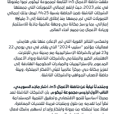
حققت حاضنة الأعمال in5 التابعة لمجموعة تيكوم نمواً ملحوظاً
في عام 2023، حيث ارتفع إجمالي التمويلات التي جمعتها
الشركات الناشئة ضمن الحاضنة بنسبة 25%، ليصل بذلك إجمالي
التمويلات التي تم جمعها منذ إطلاق الحاضنة إلى 3 مليار

إماراتي، بما يرسخ مكانة دبي وجهةً عالميةً جاذبةً للاستثمار
وريادة الأعمال من جميع أنحاء العالم.
وتعكس النتائج القوية التي تم الإعلان عنها على هامش
فعاليات مؤتمر "ستيب 2024" الذي يقام في دبي يومي 22
و23 فبراير بالشراكة الإستراتيجية مع مدينة دبي للإنترنت،
الاهتمام الكبير والمتنامي بالشركات الناشئة ورواد الأعمال،
المدعوم بالإستراتيجيات والمبادرات الحكومية الهادفة إلى
تعزيز مكانة دبي مركزاً عالمياً لتبنّي الأفكار المبتكرة، وبيئةً
حاضنةً لأصحاب المواهب والشركات الناشئة.
ومتحدثاً نيابةً عن حاضنة الأعمال in5، أشار ماجد السويدي،
النائب الأول لرئيس مجموعة تيكوم
، بأن الشركات الناشئة تعد
محركاً أساسياً للنمو الاقتصادي وتحقيق التنمية المستدامة
نظراً لما تقدمه من حلول ومنتجات فريدة للتحديات المعاصرة،
فضلاً عما تمتلكه من مرونة وابتكار وإبداع تسهم بشكل فعال