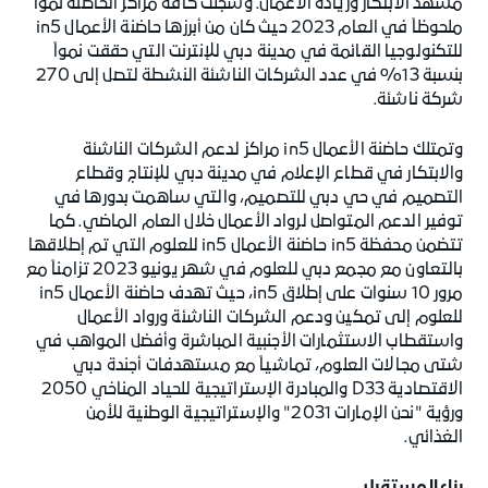
مشهد الابتكار وريادة الأعمال. وسجلت كافة مراكز الحاضنة نمواً
ملحوظاً في العام 2023 حيث كان من أبرزها حاضنة الأعمال in5
للتكنولوجيا القائمة في مدينة دبي للإنترنت التي حققت نمواً
بنسبة 13% في عدد الشركات الناشئة النشطة لتصل إلى 270
شركة ناشئة.
وتمتلك حاضنة الأعمال in5 مراكز لدعم الشركات الناشئة
والابتكار في قطاع الإعلام في مدينة دبي للإنتاج وقطاع
التصميم في حي دبي للتصميم، والتي ساهمت بدورها في
توفير الدعم المتواصل لرواد الأعمال خلال العام الماضي. كما
تتضمن محفظة in5 حاضنة الأعمال in5 للعلوم التي تم إطلاقها
بالتعاون مع مجمع دبي للعلوم في شهر يونيو 2023 تزامناً مع
مرور 10 سنوات على إطلاق in5، حيث تهدف حاضنة الأعمال in5
للعلوم إلى تمكين ودعم الشركات الناشئة ورواد الأعمال
واستقطاب الاستثمارات الأجنبية المباشرة وأفضل المواهب في
شتى مجالات العلوم، تماشياً مع مستهدفات أجندة دبي
الاقتصادية D33 والمبادرة الإستراتيجية للحياد المناخي 2050
ورؤية "نحن الإمارات 2031" والإستراتيجية الوطنية للأمن
الغذائي.