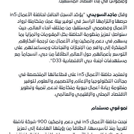
وملموس في بناء اقتصاد المستقبل.
وقال
ماجد السويدي
: "يؤكد السجل الحافل لحاضنة الأعمال in5
حرصها والتزامها الراسخ في توفير بيئة عمل متكاملة لرواد
الأعمال ومُصممي المستقبل من مختلف أنحاء العالم، حيث
سنواصل تعزيز منظومة الحاضنة بكل المقومات والمزايا بما
يسهم في دعم وتمكين رواد الأعمال من ترجمة أفكارهم
المبتكرة إلى واقع من الإنجازات والنجاحات ومساعدتهم على
التوسع بأعمالهم حول العالم انطلاقاً من دبي، انسجاماً مع
مستهدفات أجندة دبي الاقتصادية D33".
وتعتمد حاضنة الأعمال in5 على قطاعاتها المتخصصة في
مجالات التكنولوجيا والإعلام والتصميم والعلوم لتوفير
منظومة ريادة أعمال حيوية متكاملة تدعم تنمية وتطوير
الاقتصاد المحلي والإقليمي والعالمي.
نمو قوي مستدام
نجحت حاضنة الأعمال in5 في دعم وتمكين 900 شركة ناشئة
تقريباً منذ تأسيسها، انطلاقاً من رؤيتها الهادفة إلى تعزيز