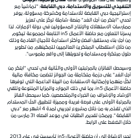
وتعليقاً على هذا الموضوع، قالت
هدى بوحميد، الرئيس
التنفيذي للتسويق والاستدامة، دبي القابضة
: "تماشياً مع
إستراتيجية دبي القابضة للاستدامة وكشركة مسؤولة، يوفر
تحدي "ابتكر من أجل الغد" منصة شاملة تركّز على تعزيز
ممارسات الاستهلاك والإنتاج المسؤولين في دولة الإمارات. لذا
يسرّنا التعاون مع حاضنة الأعمال in5 التابعة لمجموعة تيكوم
من أجل بناء مستقبل أفضل وأكثر استدامةً للأجيال القادمة وذلك
من خلال استقطاب المبتكرين العالميين لتمكينهم من تطوير
حلول مبتكرة ومستدامة وتحويلها إلى واقع ملموس".
وسيحصل الفائزان بالمرتبتين الأولى والثانية في تحدي "ابتكر من
أجل الغد" على حزمة متكاملة من الجوائز تتضمن مكافأة مالية
لكلٍّ منهما وإمكانية الاستفادة من البيئة الداعمة التي توفرها
حاضنة الأعمال in5، بما في ذلك الموارد والمزايا المتنوعة وتلقي
الإرشاد والإشراف من الخبراء والمتخصصين. كما سيحصل الفائز
بالمرتبة الأولى على فرصة فريدة ومميزة لتطبيق الحلّ المستدام
الذي تقدَّمَ به من خلال مشروع تجريبي لمدة 4 أشهر مع "دبي
القابضة". ويمكن تقديم الطلبات في موعد أقصاه 31 مارس من
خلال الضغط على الرابط.
تجدر الإشارة إلى أن حاضنة الأعمال in5 تأسست في عام 2013