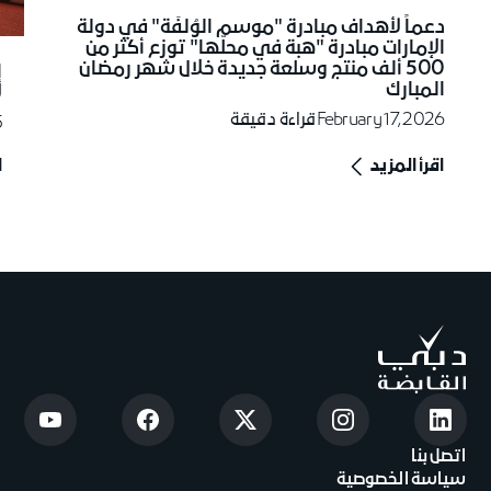
دعماً لأهداف مبادرة "موسم الوُلفَة" في دولة
الإمارات مبادرة "هبة في محلّها" توزع أكثر من
500 ألف منتج وسلعة جديدة خلال شهر رمضان
إ
المبارك
ل
February 17, 2026
قراءة دقيقة
5
اقرأ المزيد
ا
اتصل بنا
سياسة الخصوصية