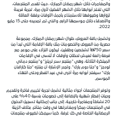
والمغامرات خلال شهر رمضان المبارك ، حيث تقدم المنتجعات،
التي تفتح أبوابها خلال الشهر الفضيل لأول مرة، تجربةً فريدةً
لزوّارها وضيوفها للاستمتاع بأجمل الأوقات برفقة العائلة
والأصدقاء خلال موسمها الرابع، والذي تم تمديده حتى 15 مايو
2022.
وتشمل باقة العروض، طوال شهر رمضان المبارك، مجموعةً
حصرية من العروض والخصومات مثل باقة الإقامة التي تبدأ من
سعر 750
اً لشخصين وطفلين، ليكون النزلاء على موعدٍ مع

فرصة رائعة لعيش لحظاتٍ وأوقات لا تُنسى في الإقامات
المبتكرة الثلاثة، وهي "منتجع سدر تريلرز" و"منتجع دماني
لودجز" و"حتا دوم بارك". وتجدر الإشارة أن منتزه "حتا كارافان
بارك" سيفتح أبوابه مرةً أخرى في عيد الفطر وحتى انتهاء
الموسم.
وتوفر المنتجعات أجواءً مثالية تشمل تجربة تخييم فاخرة وتقديم
وجبات إفطار شهية بالإضافة إلى خصومات بنسبة 40% على
20 نشاطاً ومغامرةً خارجية، إلى جانب إمكانية تسجيل الدخول
في المنتجعات مبكراً ومغادرتها في وقت متأخر، بخلاف الزينة
الرمضانية الخاصة في كل غرفة. كما سيمْكِن لضيوف منتجعات