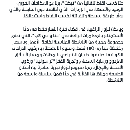
حتا كسْب نقاط تلقائياً من "تيكت"، برنامج المكافآت الفوري
الوحيد والأسهل في الإمارات، الذي أطلقته دبي القابضة والذي
يوفّر طريقة بسيطة وتلقائيّة لكسب النقاط واستبدالها.
ويمكن للزوار الراغبين في قضاء فترة النهار فقط في حتّا
الاستمتاع بالمغامرات الرائعة في "حتّا وادي هب"، التي تضم
مجموعةً مميزة من الأنشطة المناسبة لكافة الأعمار وبأسعار
مخفضة تبدأ من 10
فقط. وتتنوع الأنشطة بين ركوب الدراجات

الهوائية الجبلية والطيران الشراعي بالمظلات ومسار الانزلاق
المزدوج ورِمايَة السّهام وتجربة القفز "ترامبولين" وركوب
الأحصنة والجِمَالْ، مما سيوفر للزوّار تجربةً ساحرة بين أحضان
الطبيعة ومناظرها الخلاّبة في حتّا ضمن سلسلة واسعة من
الأنشطة.