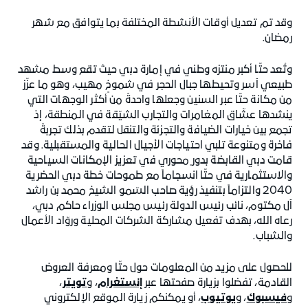
وقد تم تعديل أوقات الأنشطة المختلفة بما يتوافق مع شهر
رمضان.
وتُعد حتّا أكبر منتزه وطني في إمارة دبي حيث تقع وسط مشهد
طبيعي آسر وتحيطها جبال الحجر في شموخٍ مهيب، وهو ما عزّز
من مكانة حتّا عبر السنين وجعلها واحدةً من أكثر الوجهات التي
ينشدها عشّاق المغامرات والتجارب الشيّقة في المنطقة، إذ
تجمع بين خيارات الضيافة والتجزئة والتنقل لتقدم بذلك تجربةً
فاخرة ومتنوعة تلبي احتياجات الأجيال الحالية والمستقبلية. وقد
قامت دبي القابضة بدور ٍمحوري في تعزيز الإمكانات السياحية
والاستثمارية في حتّا انسجاماً مع طموحات خطة دبي الحضرية
2040 والتزاماً بتنفيذ رؤية صاحب السّمو الشيخ محمد بن راشد
آل مكتوم، نائب رئيس الدولة رئيس مجلس الوزراء حاكم دبي،
رعاه الله، بهدف تفعيل مشاركة الشركات المحلية وروّاد الأعمال
والشباب.
للحصول على مزيد من المعلومات حول حتّا ومعرفة العروض
القادمة، تفضلوا بزيارة صفحتها عبر
إنستغرام
، و
تويتر
،
و
فيسبوك
، و
يوتيوب
، أو يمكنكم زيارة الموقع الإلكتروني