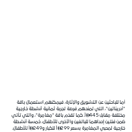
أما للباحثين عن التشويق والإثارة، فيمكنهم استعمال باقة
"أدرينالين"، التي تمنحهم فرصة تجربة ثمانية أنشطة خارجية
مختلفة مقابل 445
اً. كما تقدّم باقة "مغامرة"، والتي تأتي

ضمن فئتين إحداهما للبالغين والأخرى للأطفال، خمسة أنشطة
خارجية لمحبي المغامرة بسعر 299
اً للكبار و249
اً للأطفال.

