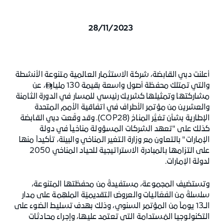
28/11/2023
أعلنت دبي القابضة، شركة الاستثمار العالمية متنوعة الأنشطة
والتي تمتلك محفظة أصول واسعة بقيمة 130 مليار
، عن

مشاركتها وتمثيلها كشريك رئيسي للمسار في الدورة الثامنة
والعشرين من مؤتمر الأطراف في اتفاقية الأمم المتحدة
الإطارية بشأن تغيُّر المناخ (COP28). وقد وقّعت دبي القابضة
كذلك على "تعهد الشركات المسؤولة مناخياً في دولة
الإمارات" بالتعاون مع وزارة التغير المناخي والبيئة، تأكيداً منها
على التزامها بالمبادرة الاستراتيجية للحياد المناخي 2050
لدولة الإمارات.
وتستضيف المجموعة، مستفيدةً من محفظتها المتنوعة،
سلسلةً من الفعّاليات والعروض التقديميّة الملهِمة على مدار
الــ13 يوماً من المؤتمر السنوي، وذلك بهدف تسليط الضوء على
التكنولوجيا المُستدامة التي تعتمد عليها، وإجراء محادثات