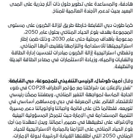
هادفة، والمساعدة على تطوير حلول ذات آثار جذرية على المدى
البعيد بحيث تدعم الأجندة العالمية للمناخ.
كما طوّرت دبي القابضة خارطة طريق لإزالة الكربون على مستوى
المجموعة بهدف بلوغ الحياد المناخي بحلول عام 2050،
مدعومةً بأهداف مرحلية حتى عام 2030، وذلك ضمن إطار
استراتيجيتها للاستدامة والتزامها بتقليص أثرها المناخي.
وتغطّي استراتيجية إزالة الكربون مبادرات لتحسين إدارة الطاقة
والنفايات والمياه، وزيادة الاستثمارات في مصادر الطاقة البديلة
والنظيفة.
وقال
أميت كوشال، الرئيس التنفيذي للمجموعة، دبي القابضة
:
"نفخر بالإعلان عن شراكتنا مع مؤتمر الاطراف COP28 في ضوء
الحاجة الماسة لمواجهة التغير المناخي، وبصفتنا ممكّن رئيسي
للاقتصاد القائم على المعرفة في دبي ومساهم أساسي في
تنويعه، فلطالما كان على قائمة واجباتنا وأولوياتنا دعم مسيرة
التنمية المستدامة في الإمارة حيث تتمركز المسؤولية البيئية
والإشراف على تطبيقها في صميم أعمالنا. ويدل تعهّدنا من أجل
بلوغ الحياد المناخي على التزامنا بالمبادرة الاستراتيجية للحياد
المناخي 2050 التي أطلقتها القيادة الرشيدة لدولة الإمارات،