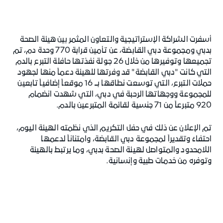
أسفرت الشراكة الإستراتيجية والتعاون المثمر بين هيئة الصحة
بدبي ومجموعة دبي القابضة، عن تأمين قرابة 770 وحدة دم، تم
تجميعها وتوفيرها من خلال 26 جولة نفذتها حافلة التبرع بالدم
التي كانت "دبي القابضة" قد وفرتها للهيئة دعماً منها لجهود
حملات التبرع، التي توسعت نطاقها بـــ 16 موقعاً إضافياً تابعين
للمجموعة ووجهاتها الرحبة في دبي، التي شهدت انضمام
920 متبرعاً من 71 جنسية لقائمة المتبرعين بالدم.
تم الإعلان عن ذلك في حفل التكريم الذي نظمته الهيئة اليوم،
احتفاءً وتقديراً لمجموعة دبي القابضة، وامتناناً لدعمها
اللامحدود والمتواصل لهيئة الصحة بدبي، وما يرتبط بالهيئة
وتوفره من خدمات طبية وإنسانية.