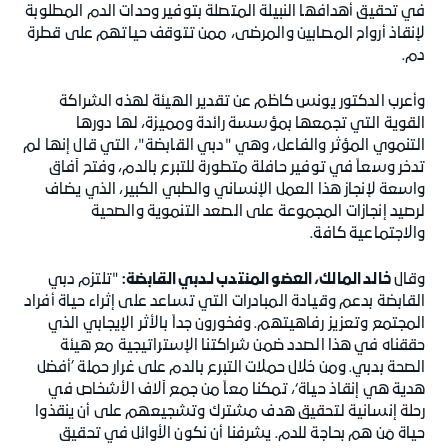
في تحقيق أهدافها النبيلة المتصلة بتوفير وحدات الدم المطلوبة
لإنقاذ أرواح المصابين والمرضى، ممن تتوقف حياتهم على قطرة
دم.
وأعرب الدكتور يونس كاظم عن تقدير الهيئة لهذه الشراكة
القوية التي تجمعها بمؤسسة رائدة ومميزة، لها دورها
التنموي المؤثر والفاعل، وهي "دبي القابضة"، التي قال إنها لم
تدخر وسعاً في توفير حافلة متطورة للتبرع بالدم، وفتح آفاق
واسعة لإنجاز هذا العمل الإنساني والطبي الكبير، الذي يضاف
لرصيد إنجازات المجموعة على الصعد التنموية والصحية
والاجتماعية كافة.
وقال
خالد المالك، العضو المنتدب لـدبي القابضة:
"تلتزم دبي
القابضة بدعم وقيادة المبادرات التي تساعد على إثراء حياة أفراد
المجتمع وتعزيز رفاهيتهم. وفخورون جداً بالأثر الإيجابي الذي
حققناه في هذا الصدد ضمن شراكتنا الإستراتيجية مع هيئة
الصحة بدبي. ومن خلال حملات التبرع بالدم على غرار حملة ’أفضل
هدية هي إنقاذ حياة‘، تمكنا معاً من جمع آلاف الأشخاص في
رحلة إنسانية لتحقيق هدف مشترك وتشجيعهم على أن ينقذوا
حياة مَن هم بحاجة للدم. يشرفنا أن نكون الأوائل في تحقيق