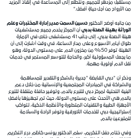
مستقبل مزدهر للجميع، ونتطلع إلى المساعدة في إنقاذ المزيد
من الأرواح من أجل حياةٍ أفضل."
من جانبه أوضح الدكتور
حسين السمت مدير إدارة المختبرات وعلم
الوراثة بهيئة الصحة بدبي
أن المركز يخدم جميع مستشفيات
هيئة الصحة بدبي، إلى جانب 41 مستشفى خاص في الإمارة
طوال أيام الأسبوع وعلى مدار الساعة، في وقت أشارت إلى أن
الهيئة توفر 50% من مخزون الدم على مستوى الدولة، وهو
ما يجعل المسؤولية أكبر، والحاجة للتوسع المستمر في خدمات
نقل الدم أولوية مهمة.
وذكر أن "دبي القابضة "جديرة بالشكر والتقدير للمساهمة
والشراكة في المبادرات المجتمعية والإنسانية من خلال دعم
البنية التحتية لمركز دبي للتبرع بالدم، وتوفير حافلة متنقلة للتبرع
بالدم هي الأحدث على مستوى الدولة، حيث تم تجهيزها بأفضل
الأجهزة الطبية والتقنيات المتطورة والأنظمة الذكية، لتواكب
إستراتيجية دبي للخدمات اللاورقية وتوفر الراحة والسلامة
للمتبرعين بالدم.
وفي ختام حفل التكريم، سلم الدكتور يونس كاظم درع التكريم