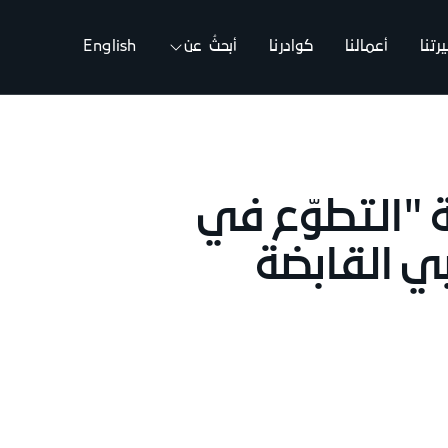
تنا
أعمالنا
كوادرنا
أبحثُ عن
English
ة "التطوّع في