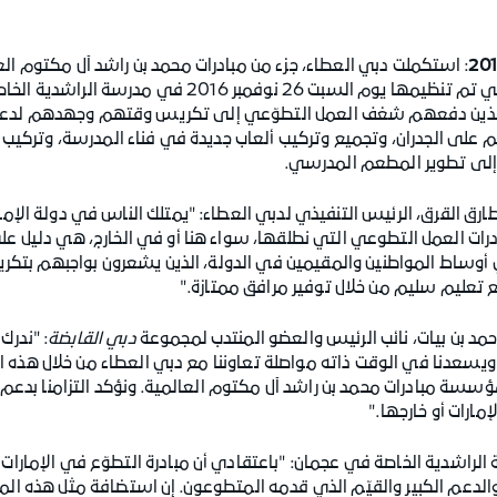
: استكملت دبي العطاء، جزء من مبادرات محمد بن راشد آل مكتوم العال
مبادرتها الشعبية "التطوّع في الإمارات" التي تم تنظيمها
إماراتي الذين دفعهم شغف العمل التطوّعي إلى تكريس وقتهم وجهدهم لد
 على الجدران، وتجميع وتركيب ألعاب جديدة في فناء المدرسة، وتركيب
ة إلى تطوير المطعم المدرسي.
ق القرق، الرئيس التنفيذي لدبي العطاء: "يمتلك الناس في دولة الإمارا
ادرات العمل التطوعي التي نطلقها، سواء هنا أو في الخارج، هي دليل ع
في أوساط المواطنين والمقيمين في الدولة، الذين يشعرون بواجبهم ب
 تعليم سليم من خلال توفير مرافق ممتازة."
حمد بن بيات، نائب الرئيس والعضو المنتدب لمجموعة
دبي القابضة
: "ندرك
سعدنا في الوقت ذاته مواصلة تعاوننا مع دبي العطاء من خلال هذه الن
سسة مبادرات محمد بن راشد آل مكتوم العالمية. ونؤكد التزامنا بدعم
ارات أو خارجها."
الراشدية الخاصة في عجمان: "باعتقادي أن مبادرة التطوّع في الإمارات
 والدعم الكبير والقيّم الذي قدمه المتطوعون. إن استضافة مثل هذه الم