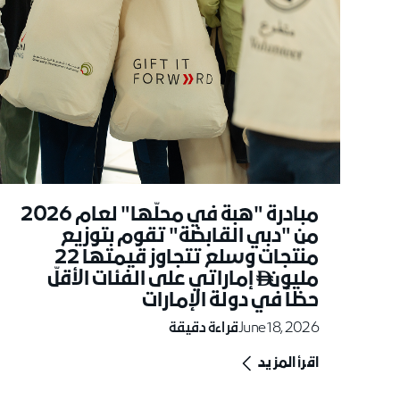
مبادرة "هبة في محلّها" لعام 2026
من "دبي القابضة" تقوم بتوزيع
منتجات وسلع تتجاوز قيمتها 22
مليون
إماراتي على الفئات الأقلّ

حظاً في دولة الإمارات
June 18, 2026
قراءة دقيقة
اقرأ المزيد