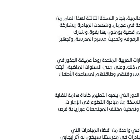
مية، بنجاح النسخة الثالثة لهذا العام من
 يوم السبت 26 نوفمبر 2016 في مدرسة الراشدية الخاصة في عجمان. وشهدت المبادرة مشاركة
عم قضية يؤمنون بها بقوة. وشارك
 الرفوف، وتحديث مسرح المدرسة، وتجهيز
ت العربية المتحدة روحاً عميقة الجذور في
لى ذلك. وعلى مدى السنوات الماضية، أثبتت
تكريس وقتهم وطاقتهم لمساعدة الأطفال
 الدور الذي يلعبه التعليم كأداة هامة للغاية
سخة من مبادرة التطوّع في الإمارات.
 وتمكين مختلف المجتمعات عبر زيادة فرص
 هي واحدة من أفضل المبادرات التي
بادرات في مدرستنا سيكون له أثر إيجابي